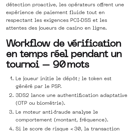
détection proactive, les opérateurs offrent une
expérience de paiement fluide tout en
respectant les exigences PCI‑DSS et les
attentes des joueurs de casino en ligne.
Workflow de vérification
en temps réel pendant un
tournoi – 90 mots
Le joueur initie le dépôt ; le token est
généré par le PSP.
3DS2 lance une authentification adaptative
(OTP ou biométrie).
Le moteur anti‑fraude analyse le
comportement (montant, fréquence).
Si le score de risque < 30, la transaction