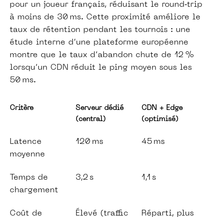
pour un joueur français, réduisant le round‑trip
à moins de 30 ms. Cette proximité améliore le
taux de rétention pendant les tournois : une
étude interne d’une plateforme européenne
montre que le taux d’abandon chute de 12 %
lorsqu’un CDN réduit le ping moyen sous les
50 ms.
Critère
Serveur dédié
CDN + Edge
(central)
(optimisé)
Latence
120 ms
45 ms
moyenne
Temps de
3,2 s
1,1 s
chargement
Coût de
Élevé (traffic
Réparti, plus