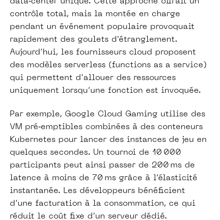
data‑center unique. Cette approche offrait un
contrôle total, mais la montée en charge
pendant un événement populaire provoquait
rapidement des goulets d’étranglement.
Aujourd’hui, les fournisseurs cloud proposent
des modèles serverless (functions as a service)
qui permettent d’allouer des ressources
uniquement lorsqu’une fonction est invoquée.
Par exemple, Google Cloud Gaming utilise des
VM pré‑emptibles combinées à des conteneurs
Kubernetes pour lancer des instances de jeu en
quelques secondes. Un tournoi de 10 000
participants peut ainsi passer de 200 ms de
latence à moins de 70 ms grâce à l’élasticité
instantanée. Les développeurs bénéficient
d’une facturation à la consommation, ce qui
réduit le coût fixe d’un serveur dédié.