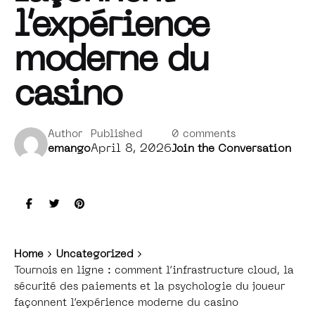
l’expérience
moderne du
casino
Author
Published
0 comments
April 8, 2026
emango
Join the Conversation
Home
Uncategorized
Tournois en ligne : comment l’infrastructure cloud, la
sécurité des paiements et la psychologie du joueur
façonnent l’expérience moderne du casino