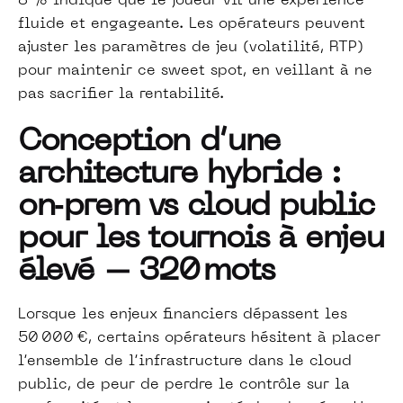
8 % indique que le joueur vit une expérience
fluide et engageante. Les opérateurs peuvent
ajuster les paramètres de jeu (volatilité, RTP)
pour maintenir ce sweet spot, en veillant à ne
pas sacrifier la rentabilité.
Conception d’une
architecture hybride :
on‑prem vs cloud public
pour les tournois à enjeu
élevé – 320 mots
Lorsque les enjeux financiers dépassent les
50 000 €, certains opérateurs hésitent à placer
l’ensemble de l’infrastructure dans le cloud
public, de peur de perdre le contrôle sur la