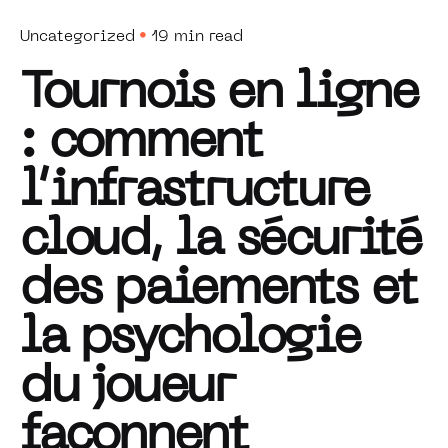
Uncategorized
19 min read
Tournois en ligne
: comment
l’infrastructure
cloud, la sécurité
des paiements et
la psychologie
du joueur
façonnent