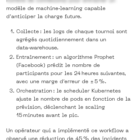
nombre de connexions) pour entraîner un
modèle de machine‑learning capable
d’anticiper la charge future.
Collecte : les logs de chaque tournoi sont
agrégés quotidiennement dans un
data‑warehouse.
Entraînement : un algorithme Prophet
(Facebook) prédit le nombre de
participants pour les 24 heures suivantes,
avec une marge d’erreur de ± 5 %.
Orchestration : le scheduler Kubernetes
ajuste le nombre de pods en fonction de la
prévision, déclenchant le scaling
15 minutes avant le pic.
Un opérateur qui a implémenté ce workflow a
observé une réduction de 45 % des incidents