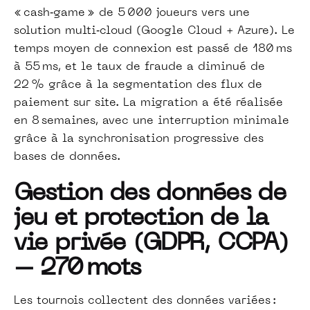
« cash‑game » de 5 000 joueurs vers une
solution multi‑cloud (Google Cloud + Azure). Le
temps moyen de connexion est passé de 180 ms
à 55 ms, et le taux de fraude a diminué de
22 % grâce à la segmentation des flux de
paiement sur site. La migration a été réalisée
en 8 semaines, avec une interruption minimale
grâce à la synchronisation progressive des
bases de données.
Gestion des données de
jeu et protection de la
vie privée (GDPR, CCPA)
– 270 mots
Les tournois collectent des données variées :