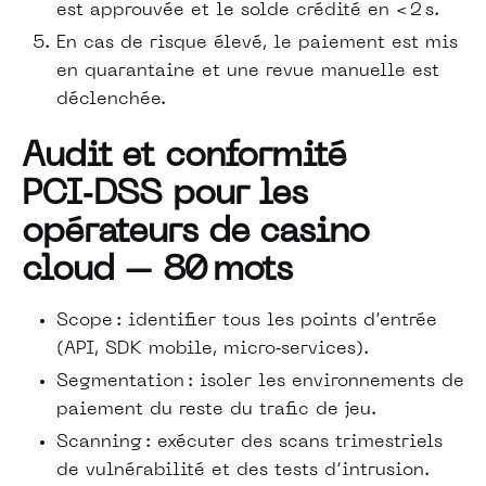
est approuvée et le solde crédité en < 2 s.
En cas de risque élevé, le paiement est mis
en quarantaine et une revue manuelle est
déclenchée.
Audit et conformité
PCI‑DSS pour les
opérateurs de casino
cloud – 80 mots
Scope : identifier tous les points d’entrée
(API, SDK mobile, micro‑services).
Segmentation : isoler les environnements de
paiement du reste du trafic de jeu.
Scanning : exécuter des scans trimestriels
de vulnérabilité et des tests d’intrusion.