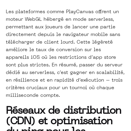
Les plateformes comme PlayCanvas offrent un
moteur WebGL hébergé en mode serverless,
permettant aux joueurs de lancer une partie
directement depuis le navigateur mobile sans
télécharger de client lourd. Cette légèreté
améliore le taux de conversion sur les
appareils iOS où les restrictions d’app store
sont plus strictes. En résumé, passer du serveur
dédié au serverless, c’est gagner en scalabilité,
en résilience et en rapidité d’exécution – trois
critères cruciaux pour un tournoi où chaque
milliseconde compte.
Réseaux de distribution
(CDN) et optimisation