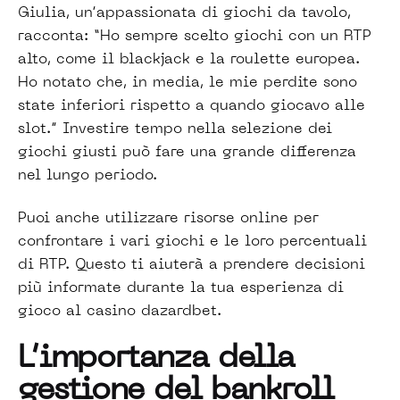
Giulia, un’appassionata di giochi da tavolo,
racconta: “Ho sempre scelto giochi con un RTP
alto, come il blackjack e la roulette europea.
Ho notato che, in media, le mie perdite sono
state inferiori rispetto a quando giocavo alle
slot.” Investire tempo nella selezione dei
giochi giusti può fare una grande differenza
nel lungo periodo.
Puoi anche utilizzare risorse online per
confrontare i vari giochi e le loro percentuali
di RTP. Questo ti aiuterà a prendere decisioni
più informate durante la tua esperienza di
gioco al casino dazardbet.
L’importanza della
gestione del bankroll