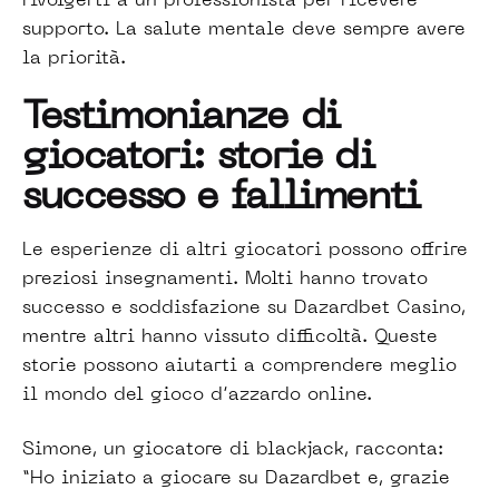
rivolgerti a un professionista per ricevere
supporto. La salute mentale deve sempre avere
la priorità.
Testimonianze di
giocatori: storie di
successo e fallimenti
Le esperienze di altri giocatori possono offrire
preziosi insegnamenti. Molti hanno trovato
successo e soddisfazione su Dazardbet Casino,
mentre altri hanno vissuto difficoltà. Queste
storie possono aiutarti a comprendere meglio
il mondo del gioco d’azzardo online.
Simone, un giocatore di blackjack, racconta:
“Ho iniziato a giocare su Dazardbet e, grazie