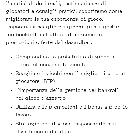
l’analisi di dati reali, testimonianze di
giocatori e consigli pratici, scopriremo come
migliorare la tua esperienza di gioco.
Imparerai a scegliere i giochi giusti, gestire il
tuo bankroll e sfruttare al massimo le
promozioni offerte dal
dazardbet
.
Comprendere le probabilità di gioco e
come influenzano le vincite
Scegliere i giochi con il miglior ritorno al
giocatore (RTP)
L’importanza della gestione del bankroll
nel gioco d’azzardo
Utilizzare le promozioni e i bonus a proprio
favore
Strategie per il gioco responsabile e il
divertimento duraturo