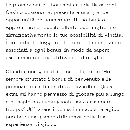
Le promozioni e i bonus offerti da Dazardbet
Casino possono rappresentare una grande
opportunità per aumentare il tuo bankroll.
Approfittare di queste offerte può migliorare
significativamente le tue possibilità di vincita.
È importante leggere i termini e le condizioni
associati a ogni bonus, in modo da sapere
esattamente come utilizzarli al meglio.
Claudia, una giocatrice esperta, dice: “Ho
sempre sfruttato i bonus di benvenuto e le
promozioni settimanali su Dazardbet. Questi
extra mi hanno permesso di giocare più a lungo
e di esplorare nuovi giochi senza rischiare
troppo.” Utilizzare i bonus in modo strategico
può fare una grande differenza nella tua
esperienza di gioco.