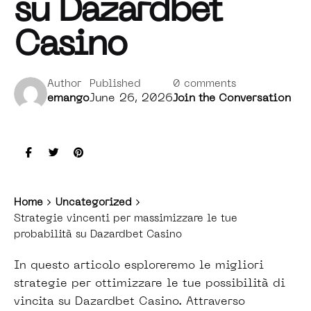
su Dazardbet
Casino
Author
Published
0 comments
June 26, 2026
emango
Join the Conversation
Home
Uncategorized
Strategie vincenti per massimizzare le tue
probabilità su Dazardbet Casino
In questo articolo esploreremo le migliori
strategie per ottimizzare le tue possibilità di
vincita su Dazardbet Casino. Attraverso