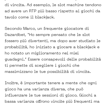
di vincita. Ad esempio, le slot machine tendono
ad avere un RTP più basso rispetto ai giochi da
tavolo come il blackjack.
Secondo Marco, un frequente giocatore di
Dazardbet, “Ho sempre pensato che le slot
fossero più divertenti, ma dopo aver studiato le
probabilità, ho iniziato a giocare a blackjack e
ho notato un miglioramento nei miei
guadagni.” Essere consapevoli delle probabilità
ti permette di scegliere i giochi che
massimizzano le tue possibilità di vincita.
Inoltre, è importante tenere a mente che ogni
gioco ha una varianza diversa, che può
influenzare le tue sessioni di gioco. Giochi a
bassa varianza offrono vincite più frequenti ma