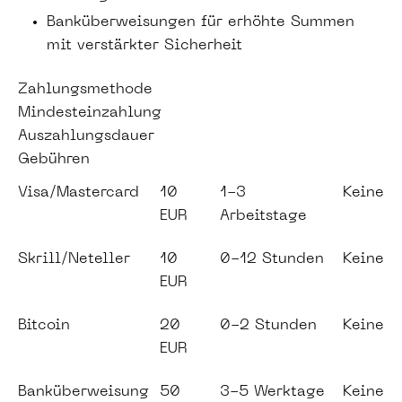
Banküberweisungen für erhöhte Summen
mit verstärkter Sicherheit
Zahlungsmethode
Mindesteinzahlung
Auszahlungsdauer
Gebühren
Visa/Mastercard
10
1-3
Keine
EUR
Arbeitstage
Skrill/Neteller
10
0-12 Stunden
Keine
EUR
Bitcoin
20
0-2 Stunden
Keine
EUR
Banküberweisung
50
3-5 Werktage
Keine