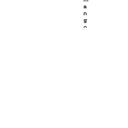
m
a
n
g
o