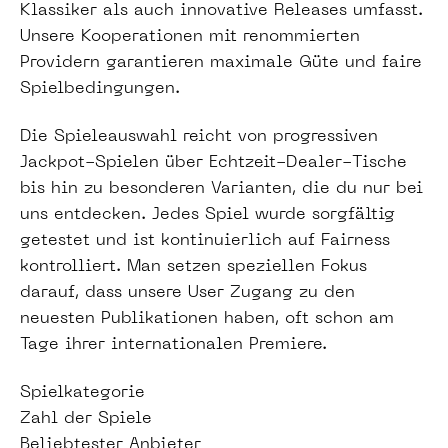
Klassiker als auch innovative Releases umfasst.
Unsere Kooperationen mit renommierten
Providern garantieren maximale Güte und faire
Spielbedingungen.
Die Spieleauswahl reicht von progressiven
Jackpot-Spielen über Echtzeit-Dealer-Tische
bis hin zu besonderen Varianten, die du nur bei
uns entdecken. Jedes Spiel wurde sorgfältig
getestet und ist kontinuierlich auf Fairness
kontrolliert. Man setzen speziellen Fokus
darauf, dass unsere User Zugang zu den
neuesten Publikationen haben, oft schon am
Tage ihrer internationalen Premiere.
Spielkategorie
Zahl der Spiele
Beliebtester Anbieter