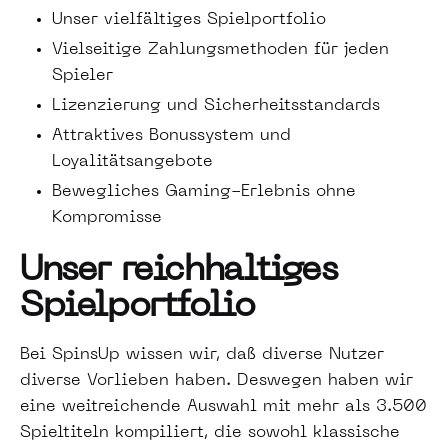
Unser vielfältiges Spielportfolio
Vielseitige Zahlungsmethoden für jeden
Spieler
Lizenzierung und Sicherheitsstandards
Attraktives Bonussystem und
Loyalitätsangebote
Bewegliches Gaming-Erlebnis ohne
Kompromisse
Unser reichhaltiges
Spielportfolio
Bei
SpinsUp
wissen wir, daß diverse Nutzer
diverse Vorlieben haben. Deswegen haben wir
eine weitreichende Auswahl mit mehr als 3.500
Spieltiteln kompiliert, die sowohl klassische