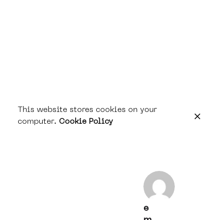
This website stores cookies on your
computer.
Cookie Policy
e