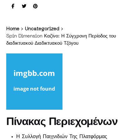
Home
Uncategorized
Spin Dimension Καζίνο: Η Σύγχρονη Περίοδος του
διαδικτυακού Διαδικτυακού Τζόγου
Πίνακας Περιεχομένων
Η Συλλογή Παιχνιδιών Της Πλατφόρμας