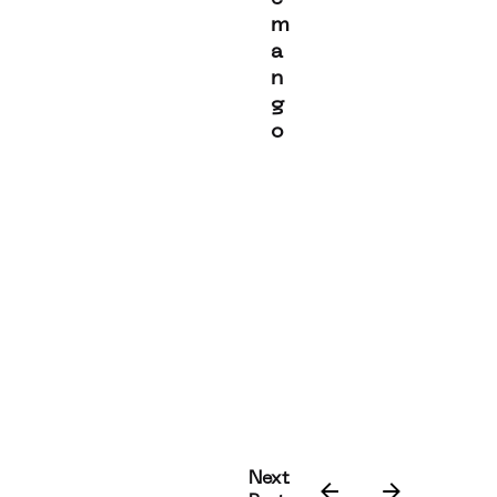
m
a
n
g
o
Next