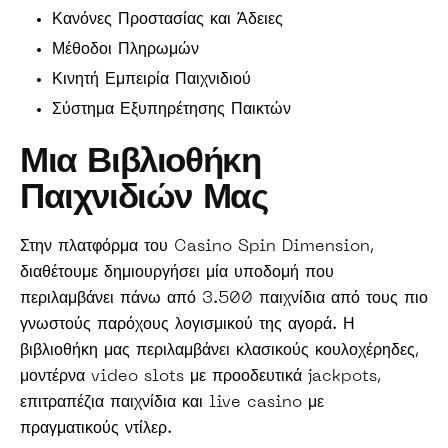
Κανόνες Προστασίας και Άδειες
Μέθοδοι Πληρωμών
Κινητή Εμπειρία Παιχνιδιού
Σύστημα Εξυπηρέτησης Παικτών
Μια Βιβλιοθήκη
Παιχνιδιών Μας
Στην πλατφόρμα του
Casino Spin Dimension
,
διαθέτουμε δημιουργήσει μία υποδομή που
περιλαμβάνει πάνω από 3.500 παιχνίδια από τους πιο
γνωστούς παρόχους λογισμικού της αγορά. Η
βιβλιοθήκη μας περιλαμβάνει κλασικούς κουλοχέρηδες,
μοντέρνα video slots με προοδευτικά jackpots,
επιτραπέζια παιχνίδια και live casino με
πραγματικούς ντίλερ.