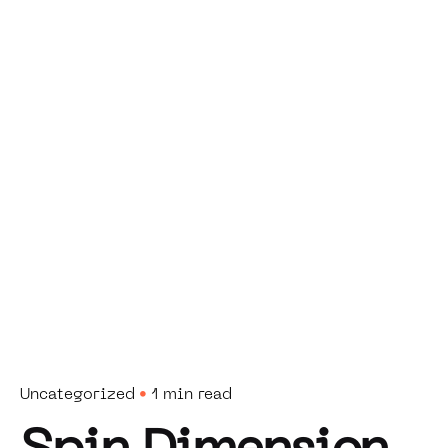
Uncategorized
1 min read