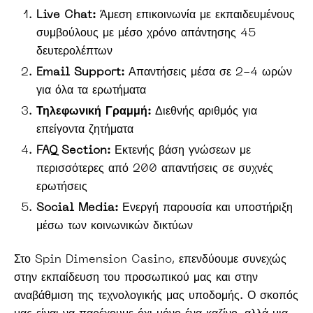
Live Chat:
Άμεση επικοινωνία με εκπαιδευμένους
συμβούλους με μέσο χρόνο απάντησης 45
δευτερολέπτων
Email Support:
Απαντήσεις μέσα σε 2-4 ωρών
για όλα τα ερωτήματα
Τηλεφωνική Γραμμή:
Διεθνής αριθμός για
επείγοντα ζητήματα
FAQ Section:
Εκτενής βάση γνώσεων με
περισσότερες από 200 απαντήσεις σε συχνές
ερωτήσεις
Social Media:
Ενεργή παρουσία και υποστήριξη
μέσω των κοινωνικών δικτύων
Στο Spin Dimension Casino, επενδύουμε συνεχώς
στην εκπαίδευση του προσωπικού μας και στην
αναβάθμιση της τεχνολογικής μας υποδομής. Ο σκοπός