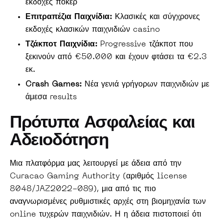
εκδοχές πόκερ
Επιτραπέζια Παιχνίδια:
Κλασικές και σύγχρονες
εκδοχές κλασικών παιχνιδιών casino
Τζάκποτ Παιχνίδια:
Progressive τζάκποτ που
ξεκινούν από €50.000 και έχουν φτάσει τα €2.3
εκ.
Crash Games:
Νέα γενιά γρήγορων παιχνιδιών με
άμεσα results
Πρότυπα Ασφαλείας και
Αδειοδότηση
Μια πλατφόρμα μας λειτουργεί με άδεια από την
Curacao Gaming Authority (αριθμός license
8048/JAZ2022-089), μια από τις πιο
αναγνωρισμένες ρυθμιστικές αρχές στη βιομηχανία των
online τυχερών παιχνιδιών. Η η άδεια πιστοποιεί ότι