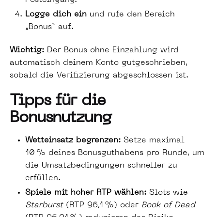
Posteingang.
Logge dich ein
und rufe den Bereich
„Bonus“ auf.
Wichtig:
Der Bonus ohne Einzahlung wird
automatisch deinem Konto gutgeschrieben,
sobald die Verifizierung abgeschlossen ist.
Tipps für die
Bonusnutzung
Wetteinsatz begrenzen:
Setze maximal
10 % deines Bonusguthabens pro Runde, um
die Umsatzbedingungen schneller zu
erfüllen.
Spiele mit hoher RTP wählen:
Slots wie
Starburst
(RTP 96,1 %) oder
Book of Dead