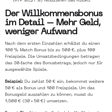
(RTP 96,21 %) reduzieren das Risiko.
Der Willkommensbonus
im Detail – Mehr Geld,
weniger Aufwand
Nach dem ersten Einzahlen erhältst du einen
100 % Match Bonus bis zu 500 €, plus 100
Freispiele. Die Umsatzbedingungen betragen
das 30‑fache des Bonusbetrags, jedoch nur für
ausgewählte Spiele.
Beispiel:
Du zahlst 50 € ein, bekommst weitere
50 € als Bonus und 100 Freispiele. Um das
Bonusgeld auszahlen zu können, musst du
1.500 € (30 × 50 €) umsetzen.