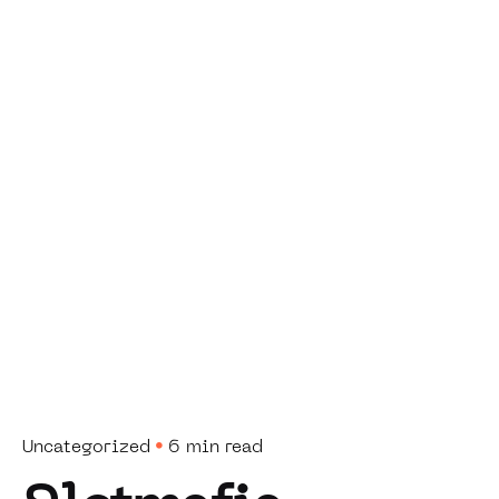
Uncategorized
6 min read