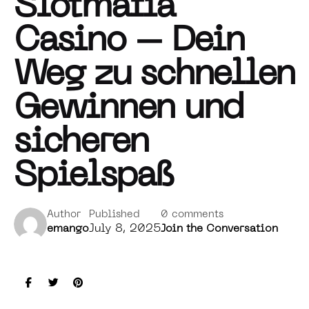
Slotmafia
Casino – Dein
Weg zu schnellen
Gewinnen und
sicheren
Spielspaß
Author
Published
0 comments
July 8, 2025
emango
Join the Conversation