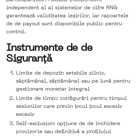
independent al al sistemelor de cifre RNG
garantează validitatea ieșirilor, iar rapoartele
de de payout sunt disponibile public pentru
control.
Instrumente de de
Siguranță
Limite de depozit: setabile zilnic,
săptămânal, săptămânal sau pe lună pentru
gestionare monetar integral
Limite de timp:: configurări pentru timpul
sesiunilor care previn jocul jocul excesiv
excesiv
Self-exclusion: opțiune de de închidere
provizorie sau definitivă a profilului