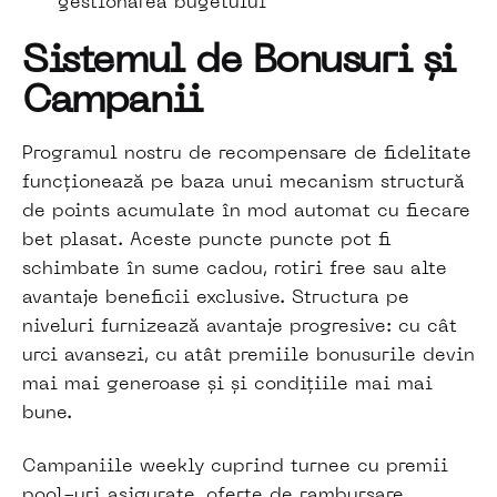
gestionarea bugetului
Sistemul de Bonusuri și
Campanii
Programul nostru de recompensare de fidelitate
funcționează pe baza unui mecanism structură
de points acumulate în mod automat cu fiecare
bet plasat. Aceste puncte puncte pot fi
schimbate în sume cadou, rotiri free sau alte
avantaje beneficii exclusive. Structura pe
niveluri furnizează avantaje progresive: cu cât
urci avansezi, cu atât premiile bonusurile devin
mai mai generoase și și condițiile mai mai
bune.
Campaniile weekly cuprind turnee cu premii
pool-uri asigurate, oferte de rambursare