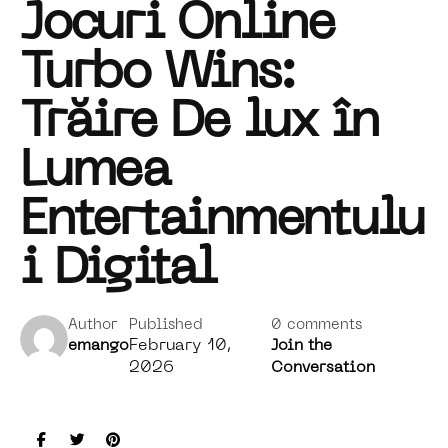
Jocuri Online
Turbo Wins:
Trăire De lux în
Lumea
Entertainmentulu
i Digital
Author
Published
0 comments
February 10,
emango
Join the
2026
Conversation