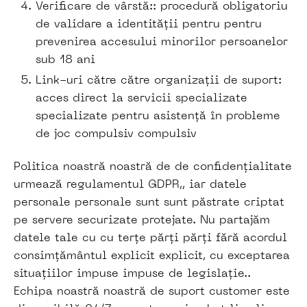
Verificare de vârstă:: procedură obligatoriu
de validare a identității pentru pentru
prevenirea accesului minorilor persoanelor
sub 18 ani
Link-uri către către organizații de suport:
acces direct la servicii specializate
specializate pentru asistență în probleme
de joc compulsiv compulsiv
Politica noastră noastră de de confidențialitate
urmează regulamentul GDPR,, iar datele
personale personale sunt sunt păstrate criptat
pe servere securizate protejate. Nu partajăm
datele tale cu cu terțe părți părți fără acordul
consimțământul explicit explicit, cu exceptarea
situațiilor impuse impuse de legislație..
Echipa noastră noastră de suport customer este