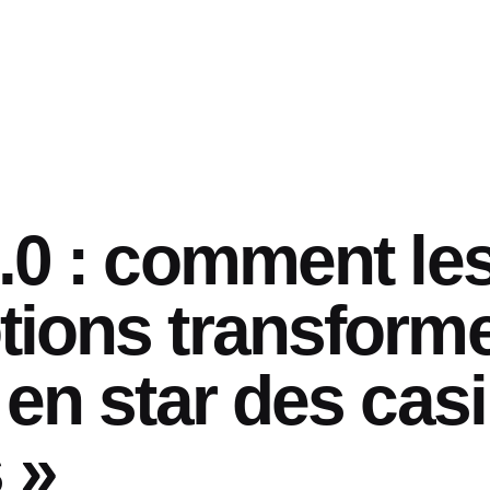
2.0 : comment le
tions transforme
 en star des cas
 »