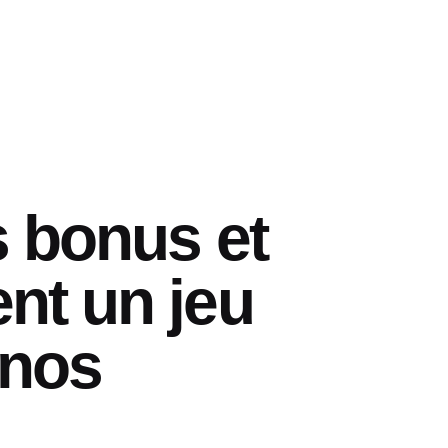
s bonus et
nt un jeu
inos