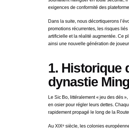
exigences de conformité des plateformes
Dans la suite, nous décortiquerons l’év
promotions récurrentes, les risques liés
artificielle et la réalité augmentée. Ce
ainsi une nouvelle génération de joueurs
1. Historique
dynastie Ming
Le Sic Bo, littéralement « jeu des dés »
en osier pour régler leurs dettes. Chaq
rapidement propagé le long de la Route 
Au XIXᵉ siècle, les colonies européennes