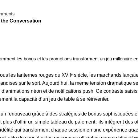
mments
 the Conversation
comment les bonus et les promotions transforment un jeu millénaire 
us les lanternes rouges du XVIIᵉ siècle, les marchands lançaie
ndises sur le sort. Aujourd’hui, la même tension dramatique se
d’animations néon et de notifications push. Ce contraste saisissa
ement la capacité d’un jeu de table à se réinventer.
ît un renouveau grâce à des stratégies de bonus sophistiquées
 plus d’offrir un simple tableau de paiement ; ils intègrent des 
élité qui transforment chaque session en une expérience quasi
 est utile de consulter les ressources officielles comme
https://w