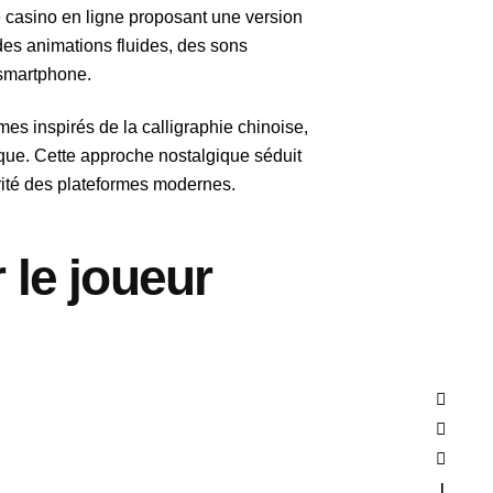
de casino en ligne proposant une version
des animations fluides, des sons
 smartphone.
mes inspirés de la calligraphie chinoise,
que. Cette approche nostalgique séduit
urité des plateformes modernes.
 le joueur