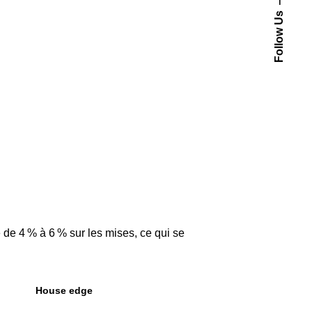
Follow Us
 de 4 % à 6 % sur les mises, ce qui se
House edge