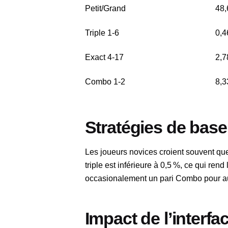
Petit/Grand
48,
Triple 1‑6
0,4
Exact 4‑17
2,7
Combo 1‑2
8,3
Stratégies de base
Les joueurs novices croient souvent que l
triple est inférieure à 0,5 %, ce qui rend
occasionalement un pari Combo pour au
Impact de l’interfa