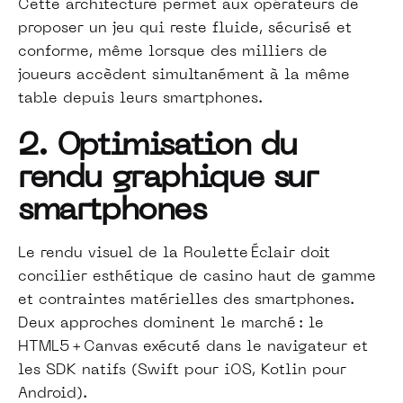
Cette architecture permet aux opérateurs de
proposer un jeu qui reste fluide, sécurisé et
conforme, même lorsque des milliers de
joueurs accèdent simultanément à la même
table depuis leurs smartphones.
2. Optimisation du
rendu graphique sur
smartphones
Le rendu visuel de la Roulette Éclair doit
concilier esthétique de casino haut de gamme
et contraintes matérielles des smartphones.
Deux approches dominent le marché : le
HTML5 + Canvas exécuté dans le navigateur et
les SDK natifs (Swift pour iOS, Kotlin pour
Android).