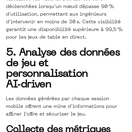
déclenchées lorsqu’un nœud dépasse 90 %
d’utilisation, permettant aux ingénieurs
d’intervenir en moins de 30 s. Cette visibilité
garantit une disponibilité supérieure à 99,5 %
pour les jeux de table en direct.
5. Analyse des données
de jeu et
personnalisation
AI‑driven
Les données générées par chaque session
mobile offrent une mine d’informations pour
affiner l’offre et sécuriser le jeu.
Collecte des métriques