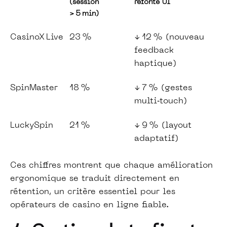
(session
refonte UI
> 5 min)
CasinoX Live
23 %
↓ 12 % (nouveau
feedback
haptique)
SpinMaster
18 %
↓ 7 % (gestes
multi‑touch)
LuckySpin
21 %
↓ 9 % (layout
adaptatif)
Ces chiffres montrent que chaque amélioration
ergonomique se traduit directement en
rétention, un critère essentiel pour les
opérateurs de casino en ligne fiable.