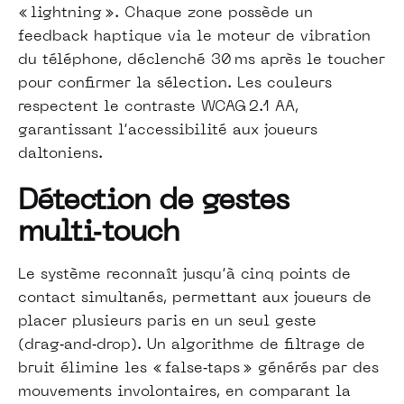
« lightning ». Chaque zone possède un
feedback haptique via le moteur de vibration
du téléphone, déclenché 30 ms après le toucher
pour confirmer la sélection. Les couleurs
respectent le contraste WCAG 2.1 AA,
garantissant l’accessibilité aux joueurs
daltoniens.
Détection de gestes
multi‑touch
Le système reconnaît jusqu’à cinq points de
contact simultanés, permettant aux joueurs de
placer plusieurs paris en un seul geste
(drag‑and‑drop). Un algorithme de filtrage de
bruit élimine les « false‑taps » générés par des
mouvements involontaires, en comparant la