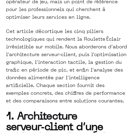
opérateur de jeu, mais un point de référence
pour les professionnels qui cherchent à
optimiser leurs services en ligne.
Cet article décortique les cinq piliers
technologiques qui rendent la Roulette Éclair
irrésistible sur mobile. Nous aborderons d’abord
l’architecture serveur‑client, puis l’optimisation
graphique, l’interaction tactile, la gestion du
trafic en période de pic, et enfin l’analyse des
données alimentée par l’intelligence
artificielle. Chaque section fournit des
exemples concrets, des chiffres de performance
et des comparaisons entre solutions courantes.
1. Architecture
serveur‑client d’une