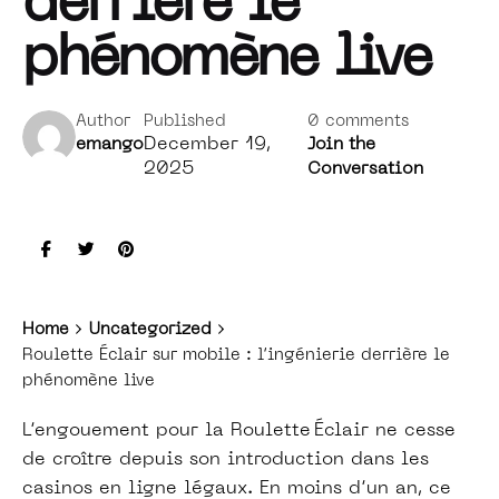
derrière le
phénomène live
Author
Published
0 comments
December 19,
emango
Join the
2025
Conversation
Home
Uncategorized
Roulette Éclair sur mobile : l’ingénierie derrière le
phénomène live
L’engouement pour la Roulette Éclair ne cesse
de croître depuis son introduction dans les
casinos en ligne légaux. En moins d’un an, ce