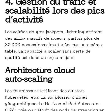
4. Gestion du trafic et
scalabilité lors des pics
d’activité
Les soirées de gros jackpots Lightning attirent
des afflux massifs de joueurs, parfois plus de
30 000 connexions simultanées sur une même
table. La capacité à scaler sans perte de
qualité est donc un enjeu majeur.
Architecture cloud
auto‑scaling
Les fournisseurs utilisent des clusters
Kubernetes répartis sur plusieurs zones
géographiques. Le Horizontal Pod Autoscaler
(HPA) crée ou détruit des pods de streaming en