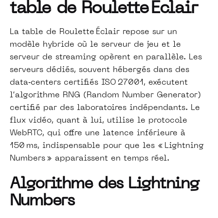
table de Roulette Éclair
La table de Roulette Éclair repose sur un
modèle hybride où le serveur de jeu et le
serveur de streaming opèrent en parallèle. Les
serveurs dédiés, souvent hébergés dans des
data‑centers certifiés ISO 27001, exécutent
l’algorithme RNG (Random Number Generator)
certifié par des laboratoires indépendants. Le
flux vidéo, quant à lui, utilise le protocole
WebRTC, qui offre une latence inférieure à
150 ms, indispensable pour que les « Lightning
Numbers » apparaissent en temps réel.
Algorithme des Lightning
Numbers