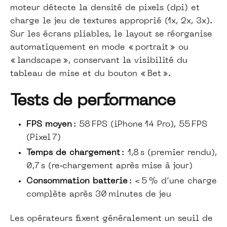
moteur détecte la densité de pixels (dpi) et
charge le jeu de textures approprié (1x, 2x, 3x).
Sur les écrans pliables, le layout se réorganise
automatiquement en mode « portrait » ou
« landscape », conservant la visibilité du
tableau de mise et du bouton « Bet ».
Tests de performance
FPS moyen
: 58 FPS (iPhone 14 Pro), 55 FPS
(Pixel 7)
Temps de chargement
: 1,8 s (premier rendu),
0,7 s (re‑chargement après mise à jour)
Consommation batterie
: < 5 % d’une charge
complète après 30 minutes de jeu
Les opérateurs fixent généralement un seuil de