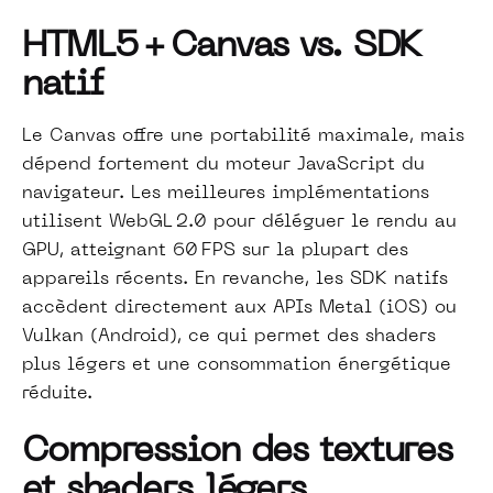
HTML5 + Canvas vs. SDK
natif
Le Canvas offre une portabilité maximale, mais
dépend fortement du moteur JavaScript du
navigateur. Les meilleures implémentations
utilisent WebGL 2.0 pour déléguer le rendu au
GPU, atteignant 60 FPS sur la plupart des
appareils récents. En revanche, les SDK natifs
accèdent directement aux APIs Metal (iOS) ou
Vulkan (Android), ce qui permet des shaders
plus légers et une consommation énergétique
réduite.
Compression des textures
et shaders légers