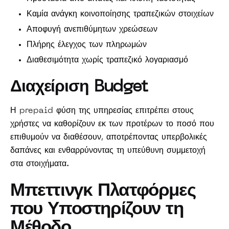
Καμία ανάγκη κοινοποίησης τραπεζικών στοιχείων
Αποφυγή ανεπιθύμητων χρεώσεων
Πλήρης έλεγχος των πληρωμών
Διαθεσιμότητα χωρίς τραπεζικό λογαριασμό
Διαχείριση Budget
Η prepaid φύση της υπηρεσίας επιτρέπει στους
χρήστες να καθορίζουν εκ των προτέρων το ποσό που
επιθυμούν να διαθέσουν, αποτρέποντας υπερβολικές
δαπάνες και ενθαρρύνοντας τη υπεύθυνη συμμετοχή
στα στοιχήματα.
Μπεττινγκ Πλατφόρμες
που Υποστηρίζουν τη
Μέθοδο