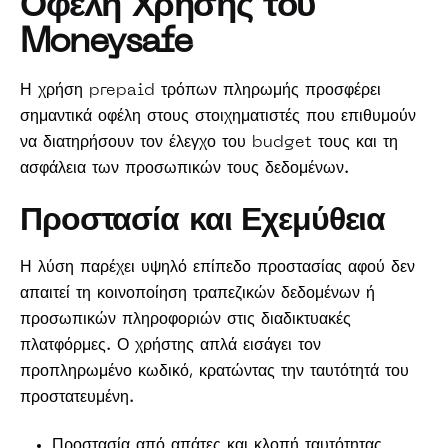
Οφέλη Χρήσης του
Moneysafe
Η χρήση prepaid τρόπων πληρωμής προσφέρει
σημαντικά οφέλη στους στοιχηματιστές που επιθυμούν
να διατηρήσουν τον έλεγχο του budget τους και τη
ασφάλεια των προσωπικών τους δεδομένων.
Προστασία και Εχεμύθεια
Η λύση παρέχει υψηλό επίπεδο προστασίας αφού δεν
απαιτεί τη κοινοποίηση τραπεζικών δεδομένων ή
προσωπικών πληροφοριών στις διαδικτυακές
πλατφόρμες. Ο χρήστης απλά εισάγει τον
προπληρωμένο κωδικό, κρατώντας την ταυτότητά του
προστατευμένη.
Προστασία από απάτες και κλοπή ταυτότητας