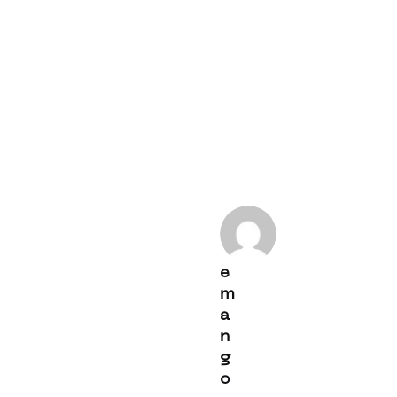
e
m
a
n
g
o