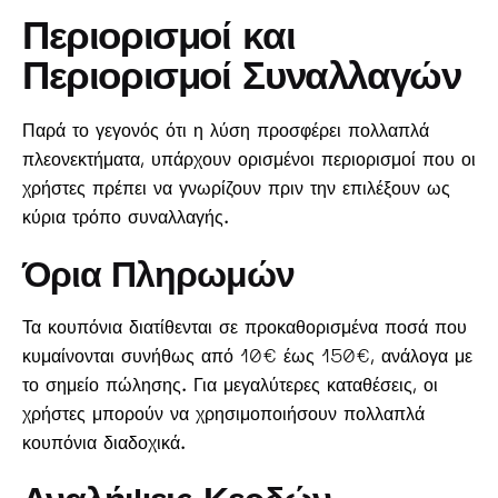
Περιορισμοί και
Περιορισμοί Συναλλαγών
Παρά το γεγονός ότι η λύση προσφέρει πολλαπλά
πλεονεκτήματα, υπάρχουν ορισμένοι περιορισμοί που οι
χρήστες πρέπει να γνωρίζουν πριν την επιλέξουν ως
κύρια τρόπο συναλλαγής.
Όρια Πληρωμών
Τα κουπόνια διατίθενται σε προκαθορισμένα ποσά που
κυμαίνονται συνήθως από 10€ έως 150€, ανάλογα με
το σημείο πώλησης. Για μεγαλύτερες καταθέσεις, οι
χρήστες μπορούν να χρησιμοποιήσουν πολλαπλά
κουπόνια διαδοχικά.