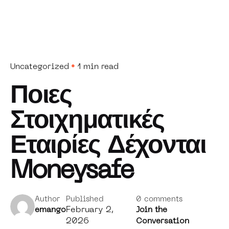
Uncategorized
1 min read
Ποιες
Στοιχηματικές
Εταιρίες Δέχονται
Moneysafe
Author
Published
0 comments
February 2,
emango
Join the
2026
Conversation