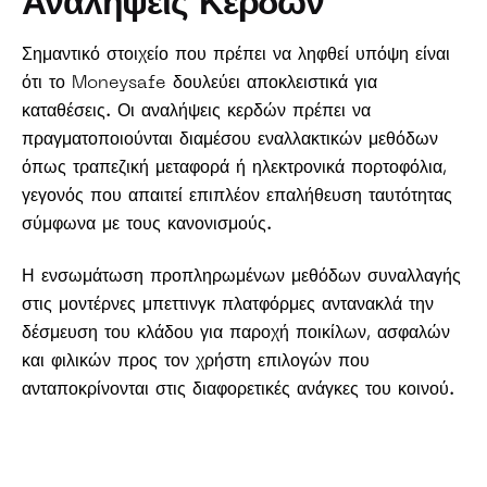
Αναλήψεις Κερδών
Σημαντικό στοιχείο που πρέπει να ληφθεί υπόψη είναι
ότι το Moneysafe δουλεύει αποκλειστικά για
καταθέσεις. Οι αναλήψεις κερδών πρέπει να
πραγματοποιούνται διαμέσου εναλλακτικών μεθόδων
όπως τραπεζική μεταφορά ή ηλεκτρονικά πορτοφόλια,
γεγονός που απαιτεί επιπλέον επαλήθευση ταυτότητας
σύμφωνα με τους κανονισμούς.
Η ενσωμάτωση προπληρωμένων μεθόδων συναλλαγής
στις μοντέρνες μπεττινγκ πλατφόρμες αντανακλά την
δέσμευση του κλάδου για παροχή ποικίλων, ασφαλών
και φιλικών προς τον χρήστη επιλογών που
ανταποκρίνονται στις διαφορετικές ανάγκες του κοινού.