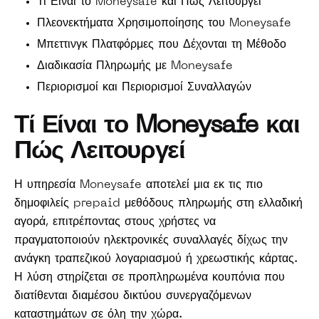
Τι Είναι το Moneysafe και Πώς Λειτουργεί
Πλεονεκτήματα Χρησιμοποίησης του Moneysafe
Μπεττινγκ Πλατφόρμες που Δέχονται τη Μέθοδο
Διαδικασία Πληρωμής με Moneysafe
Περιορισμοί και Περιορισμοί Συναλλαγών
Τί Είναι το Moneysafe και
Πώς Λειτουργεί
Η υπηρεσία Moneysafe αποτελεί μια εκ τις πιο
δημοφιλείς prepaid μεθόδους πληρωμής στη ελλαδική
αγορά, επιτρέποντας στους χρήστες να
πραγματοποιούν ηλεκτρονικές συναλλαγές δίχως την
ανάγκη τραπεζικού λογαριασμού ή χρεωστικής κάρτας.
Η λύση στηρίζεται σε προπληρωμένα κουπόνια που
διατίθενται διαμέσου δικτύου συνεργαζόμενων
καταστημάτων σε όλη την χώρα.