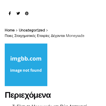
Home
Uncategorized
Ποιες Στοιχηματικές Εταιρίες Δέχονται Moneysafe
Περιεχόμενα