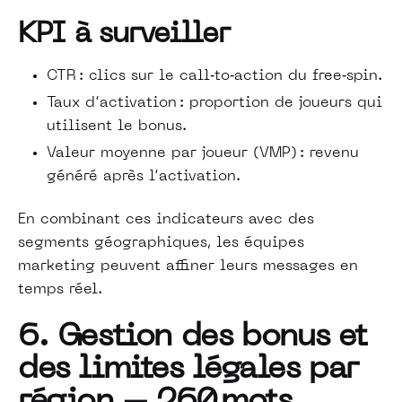
KPI à surveiller
CTR : clics sur le call‑to‑action du free‑spin.
Taux d’activation : proportion de joueurs qui
utilisent le bonus.
Valeur moyenne par joueur (VMP) : revenu
généré après l’activation.
En combinant ces indicateurs avec des
segments géographiques, les équipes
marketing peuvent affiner leurs messages en
temps réel.
6. Gestion des bonus et
des limites légales par