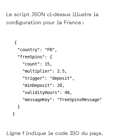
Le script JSON ci‑dessus illustre la
configuration pour la France :
{

  "country": "FR",

  "freeSpins": {

    "count": 15,

    "multiplier": 2.5,

    "trigger": "deposit",

    "minDeposit": 20,

    "validityHours": 48,

    "messageKey": "freeSpinsMessage"

  }

Ligne 1
indique le code ISO du pays.