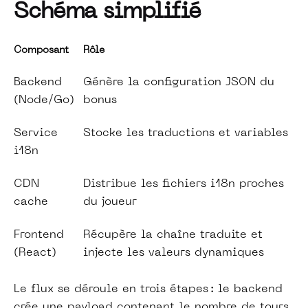
Schéma simplifié
Composant
Rôle
Backend
Génère la configuration JSON du
(Node/Go)
bonus
Service
Stocke les traductions et variables
i18n
CDN
Distribue les fichiers i18n proches
cache
du joueur
Frontend
Récupère la chaîne traduite et
(React)
injecte les valeurs dynamiques
Le flux se déroule en trois étapes : le backend
crée une payload contenant le nombre de tours,