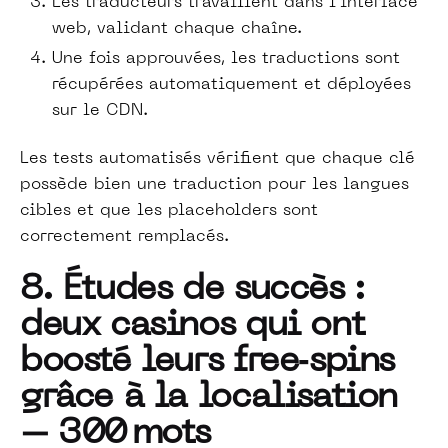
Les traducteurs travaillent dans l’interface
web, validant chaque chaîne.
Une fois approuvées, les traductions sont
récupérées automatiquement et déployées
sur le CDN.
Les tests automatisés vérifient que chaque clé
possède bien une traduction pour les langues
cibles et que les placeholders sont
correctement remplacés.
8. Études de succès :
deux casinos qui ont
boosté leurs free‑spins
grâce à la localisation
– 300 mots