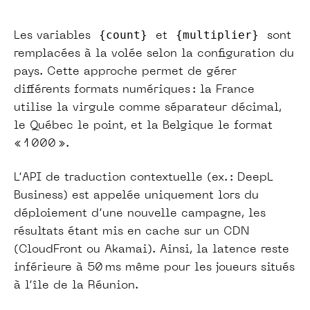
{count}
{multiplier}
Les variables
et
sont
remplacées à la volée selon la configuration du
pays. Cette approche permet de gérer
différents formats numériques : la France
utilise la virgule comme séparateur décimal,
le Québec le point, et la Belgique le format
« 1 000 ».
L’API de traduction contextuelle (ex. : DeepL
Business) est appelée uniquement lors du
déploiement d’une nouvelle campagne, les
résultats étant mis en cache sur un CDN
(CloudFront ou Akamai). Ainsi, la latence reste
inférieure à 50 ms même pour les joueurs situés
à l’île de la Réunion.