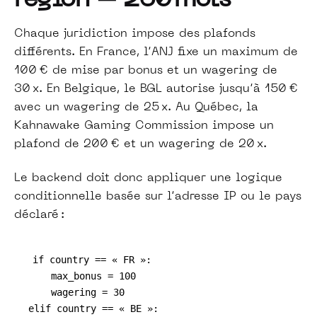
région – 260 mots
Chaque juridiction impose des plafonds
différents. En France, l’ANJ fixe un maximum de
100 € de mise par bonus et un wagering de
30 x. En Belgique, le BGL autorise jusqu’à 150 €
avec un wagering de 25 x. Au Québec, la
Kahnawake Gaming Commission impose un
plafond de 200 € et un wagering de 20 x.
Le backend doit donc appliquer une logique
conditionnelle basée sur l’adresse IP ou le pays
déclaré :
if country == « FR »:

    max_bonus = 100

    wagering = 30

elif country == « BE »:
