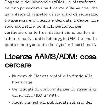
Dogane e dei Monopoli (ADM). Le piattaforme
devono possedere una licenza ADM valida, che
garantisce il rispetto di standard di sicurezza,
trasparenza e protezione dei dati. I dealer live
sono soggetti a controlli periodici per
verificare che le trasmissioni siano conformi
alle normative anti‑riciclaggio (AML) e che le
quote siano generate da algoritmi certificati.
Licenze AAMS/ADM: cosa
cercare
Numero di licenza visibile in fondo alla
homepage.
Certificati di conformità per lo streaming
video (ISO/IEC 27001).
Audit trimestrali pubblicati sul sito del