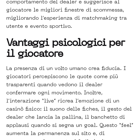
comportamento del dealer e suggerisce al
giocatore le migliori finestre di scommessa,
migliorando l’esperienza di matchmaking tra
utente e evento sportivo.
Vantaggi psicologici per
il giocatore
La presenza di un volto umano crea fiducia. I
giocatori percepiscono le quote come più
trasparenti quando vedono il dealer
confermare ogni movimento. Inoltre,
l’interazione “live” ricrea l’emozione di un
casinò fisico: il suono delle fiches, il gesto del
dealer che lancia la pallina, il banchetto di
applausi quando si segna un goal. Questo “feel”
aumenta la permanenza sul sito e, di