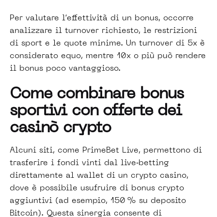
Per valutare l’effettività di un bonus, occorre
analizzare il turnover richiesto, le restrizioni
di sport e le quote minime. Un turnover di 5x è
considerato equo, mentre 10x o più può rendere
il bonus poco vantaggioso.
Come combinare bonus
sportivi con offerte dei
casinò crypto
Alcuni siti, come PrimeBet Live, permettono di
trasferire i fondi vinti dal live‑betting
direttamente al wallet di un crypto casino,
dove è possibile usufruire di bonus crypto
aggiuntivi (ad esempio, 150 % su deposito
Bitcoin). Questa sinergia consente di