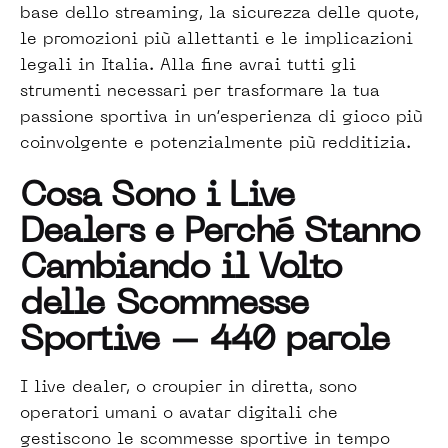
base dello streaming, la sicurezza delle quote,
le promozioni più allettanti e le implicazioni
legali in Italia. Alla fine avrai tutti gli
strumenti necessari per trasformare la tua
passione sportiva in un’esperienza di gioco più
coinvolgente e potenzialmente più redditizia.
Cosa Sono i Live
Dealers e Perché Stanno
Cambiando il Volto
delle Scommesse
Sportive – 440 parole
I live dealer, o croupier in diretta, sono
operatori umani o avatar digitali che
gestiscono le scommesse sportive in tempo