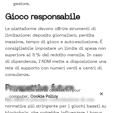
gestore.
Gioco responsabile
Le piattaforme devono offrire strumenti di
limitazione: deposito giornaliero, perdita
massima, tempo di gioco e auto‑esclusione. È
consigliabile impostare un limite di spesa non
superiore al 5 % del reddito mensile. In caso
di dipendenza, l’ADM mette a disposizione una
rete di supporto con numeri verdi e centri di
consulenza.
Prospettive future
This website stores cookies on your
computer.
Cookie Policy
Nel 2025 è previsto l’introduzione di una
normativa più stringente per i giochi basati su
blockchain, che potrebbe influenzare i bonus