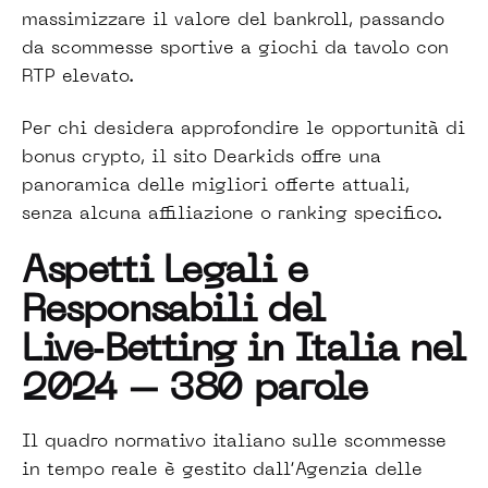
massimizzare il valore del bankroll, passando
da scommesse sportive a giochi da tavolo con
RTP elevato.
Per chi desidera approfondire le opportunità di
bonus crypto, il sito Dearkids offre una
panoramica delle migliori offerte attuali,
senza alcuna affiliazione o ranking specifico.
Aspetti Legali e
Responsabili del
Live‑Betting in Italia nel
2024 – 380 parole
Il quadro normativo italiano sulle scommesse
in tempo reale è gestito dall’Agenzia delle