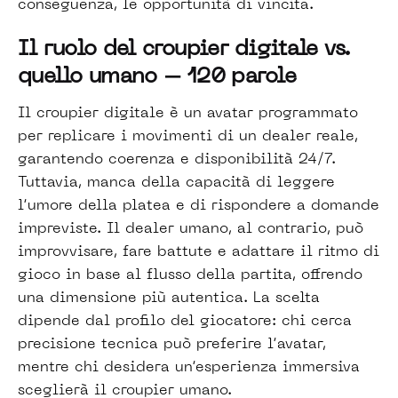
conseguenza, le opportunità di vincita.
Il ruolo del croupier digitale vs.
quello umano – 120 parole
Il croupier digitale è un avatar programmato
per replicare i movimenti di un dealer reale,
garantendo coerenza e disponibilità 24/7.
Tuttavia, manca della capacità di leggere
l’umore della platea e di rispondere a domande
impreviste. Il dealer umano, al contrario, può
improvvisare, fare battute e adattare il ritmo di
gioco in base al flusso della partita, offrendo
una dimensione più autentica. La scelta
dipende dal profilo del giocatore: chi cerca
precisione tecnica può preferire l’avatar,
mentre chi desidera un’esperienza immersiva
sceglierà il croupier umano.