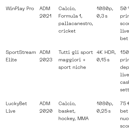
WinPlay Pro
ADM
Calcio,
1080p,
50 
2021
Formula 1,
0,3 s
pri
pallacanestro,
sc
cricket
liv
bet
SportStream
ADM
Tutti gli sport
4K HDR,
150
Elite
2023
maggiori +
0,15 s
pri
sport niche
dep
liv
cas
set
LuckyBet
ADM
Calcio,
1080p,
75 
Live
2020
basket,
0,25 s
bet
hockey, MMA
nuo
sc