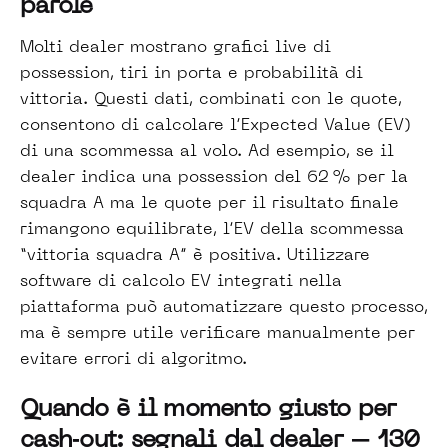
parole
Molti dealer mostrano grafici live di
possession, tiri in porta e probabilità di
vittoria. Questi dati, combinati con le quote,
consentono di calcolare l’Expected Value (EV)
di una scommessa al volo. Ad esempio, se il
dealer indica una possession del 62 % per la
squadra A ma le quote per il risultato finale
rimangono equilibrate, l’EV della scommessa
“vittoria squadra A” è positiva. Utilizzare
software di calcolo EV integrati nella
piattaforma può automatizzare questo processo,
ma è sempre utile verificare manualmente per
evitare errori di algoritmo.
Quando è il momento giusto per
cash‑out: segnali dal dealer – 130