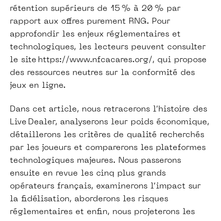
rétention supérieurs de 15 % à 20 % par
rapport aux offres purement RNG. Pour
approfondir les enjeux réglementaires et
technologiques, les lecteurs peuvent consulter
le site
https://www.nfcacares.org/
, qui propose
des ressources neutres sur la conformité des
jeux en ligne.
Dans cet article, nous retracerons l’histoire des
Live Dealer, analyserons leur poids économique,
détaillerons les critères de qualité recherchés
par les joueurs et comparerons les plateformes
technologiques majeures. Nous passerons
ensuite en revue les cinq plus grands
opérateurs français, examinerons l’impact sur
la fidélisation, aborderons les risques
réglementaires et enfin, nous projeterons les