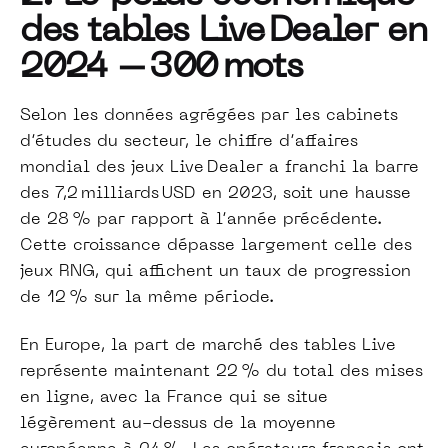
des tables Live Dealer en
2024 – 300 mots
Selon les données agrégées par les cabinets
d’études du secteur, le chiffre d’affaires
mondial des jeux Live Dealer a franchi la barre
des 7,2 milliards USD en 2023, soit une hausse
de 28 % par rapport à l’année précédente.
Cette croissance dépasse largement celle des
jeux RNG, qui affichent un taux de progression
de 12 % sur la même période.
En Europe, la part de marché des tables Live
représente maintenant 22 % du total des mises
en ligne, avec la France qui se situe
légèrement au-dessus de la moyenne