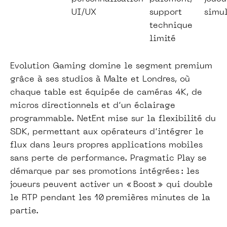
UI/UX
support
simu
technique
limité
Evolution Gaming domine le segment premium
grâce à ses studios à Malte et Londres, où
chaque table est équipée de caméras 4K, de
micros directionnels et d’un éclairage
programmable. NetEnt mise sur la flexibilité du
SDK, permettant aux opérateurs d’intégrer le
flux dans leurs propres applications mobiles
sans perte de performance. Pragmatic Play se
démarque par ses promotions intégrées : les
joueurs peuvent activer un « Boost » qui double
le RTP pendant les 10 premières minutes de la
partie.