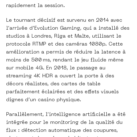
rapidement la session.
Le tournant décisif est survenu en 2014 avec
l’arrivée d’Evolution Gaming, qui a installé des
studios à Londres, Riga et Malte, utilisant le
protocole RTMP et des caméras 1080p. Cette
amélioration a permis de réduire la latence à
moins de 500 ms, rendant le jeu fluide même
sur mobile 4G. En 2018, le passage au
streaming 4K HDR a ouvert la porte à des
décors réalistes, des cartes de table
parfaitement éclairées et des effets visuels
dignes d’un casino physique.
Parallèlement, l’intelligence artificielle a été
intégrée pour le monitoring de la qualité du
flux : détection automatique des coupures,