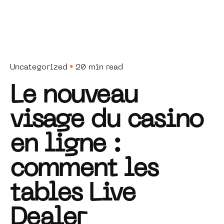
Uncategorized
20 min read
Le nouveau
visage du casino
en ligne :
comment les
tables Live
Dealer