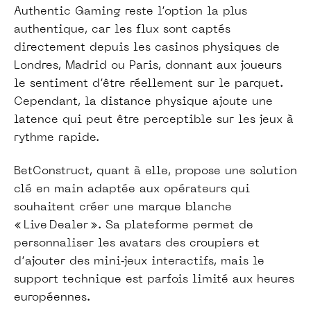
Authentic Gaming reste l’option la plus
authentique, car les flux sont captés
directement depuis les casinos physiques de
Londres, Madrid ou Paris, donnant aux joueurs
le sentiment d’être réellement sur le parquet.
Cependant, la distance physique ajoute une
latence qui peut être perceptible sur les jeux à
rythme rapide.
BetConstruct, quant à elle, propose une solution
clé en main adaptée aux opérateurs qui
souhaitent créer une marque blanche
« Live Dealer ». Sa plateforme permet de
personnaliser les avatars des croupiers et
d’ajouter des mini‑jeux interactifs, mais le
support technique est parfois limité aux heures
européennes.