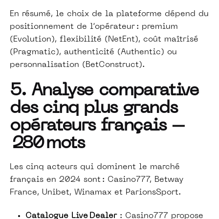
En résumé, le choix de la plateforme dépend du
positionnement de l’opérateur : premium
(Evolution), flexibilité (NetEnt), coût maîtrisé
(Pragmatic), authenticité (Authentic) ou
personnalisation (BetConstruct).
5. Analyse comparative
des cinq plus grands
opérateurs français –
280 mots
Les cinq acteurs qui dominent le marché
français en 2024 sont : Casino777, Betway
France, Unibet, Winamax et ParionsSport.
Catalogue Live Dealer
: Casino777 propose