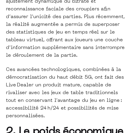
ajustement dynamique du bitrate et
reconnaissance faciale des croupiers afin
d’assurer l’unicité des parties. Plus récemment,
la réalité augmentée a permis de superposer
des statistiques de jeu en temps réel sur le
tableau virtuel, offrant aux joueurs une couche
d’information supplémentaire sans interrompre
le déroulement de la partie.
Ces avancées technologiques, combinées à la
démocratisation du haut débit 5G, ont fait des
Live Dealer un produit mature, capable de
rivaliser avec les jeux de table traditionnels
tout en conservant l’avantage du jeu en ligne :
accessibilité 24 h/24 et possibilités de mise
personnalisées.
2. Le poids économique