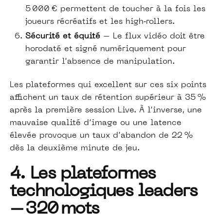
5 000 € permettent de toucher à la fois les
joueurs récréatifs et les high‑rollers.
Sécurité et équité
– Le flux vidéo doit être
horodaté et signé numériquement pour
garantir l’absence de manipulation.
Les plateformes qui excellent sur ces six points
affichent un taux de rétention supérieur à 35 %
après la première session Live. À l’inverse, une
mauvaise qualité d’image ou une latence
élevée provoque un taux d’abandon de 22 %
dès la deuxième minute de jeu.
4. Les plateformes
technologiques leaders
– 320 mots