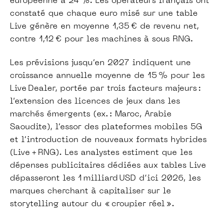
européenne à 24 %. Les opérateurs français ont
constaté que chaque euro misé sur une table
Live génère en moyenne 1,35 € de revenu net,
contre 1,12 € pour les machines à sous RNG.
Les prévisions jusqu’en 2027 indiquent une
croissance annuelle moyenne de 15 % pour les
Live Dealer, portée par trois facteurs majeurs :
l’extension des licences de jeux dans les
marchés émergents (ex. : Maroc, Arabie
Saoudite), l’essor des plateformes mobiles 5G
et l’introduction de nouveaux formats hybrides
(Live + RNG). Les analystes estiment que les
dépenses publicitaires dédiées aux tables Live
dépasseront les 1 milliard USD d’ici 2026, les
marques cherchant à capitaliser sur le
storytelling autour du « croupier réel ».