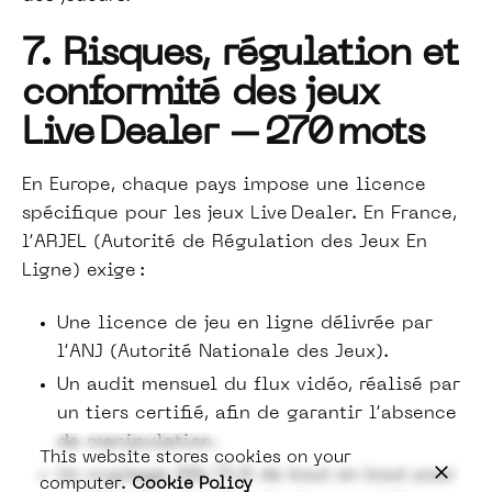
7. Risques, régulation et
conformité des jeux
Live Dealer – 270 mots
En Europe, chaque pays impose une licence
spécifique pour les jeux Live Dealer. En France,
l’ARJEL (Autorité de Régulation des Jeux En
Ligne) exige :
Une licence de jeu en ligne délivrée par
l’ANJ (Autorité Nationale des Jeux).
Un audit mensuel du flux vidéo, réalisé par
un tiers certifié, afin de garantir l’absence
de manipulation.
This website stores cookies on your
Un cryptage SSL/TLS de bout en bout pour
computer.
Cookie Policy