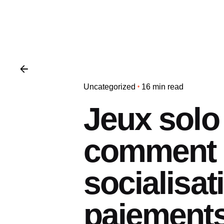
Uncategorized
16 min read
Jeux solo 
comment l
socialisat
paiements