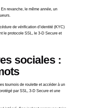
2. En revanche, le même année, un
ueurs.
édure de vérification d’identité (KYC)
ent le protocole SSL, le 3‑D Secure et
es sociales :
mots
s tournois de roulette et accéder à un
 protégé par SSL, 3‑D Secure et une