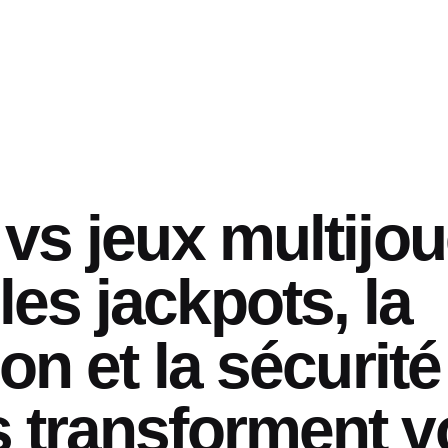
vs jeux multijou
es jackpots, la
ion et la sécurit
 transforment v