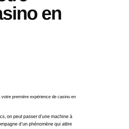
asino en
nt votre première expérience de casino en
ics, on peut passer d’une machine à
ccompagne d’un phénomène qui attire