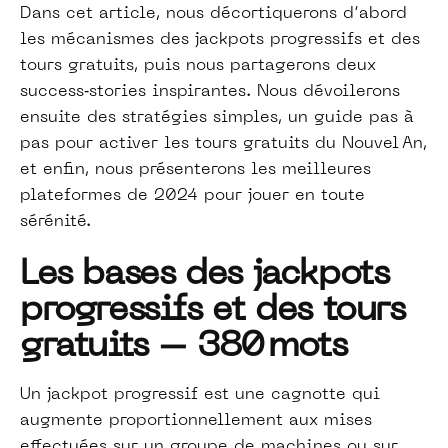
Dans cet article, nous décortiquerons d’abord
les mécanismes des jackpots progressifs et des
tours gratuits, puis nous partagerons deux
success‑stories inspirantes. Nous dévoilerons
ensuite des stratégies simples, un guide pas à
pas pour activer les tours gratuits du Nouvel An,
et enfin, nous présenterons les meilleures
plateformes de 2024 pour jouer en toute
sérénité.
Les bases des jackpots
progressifs et des tours
gratuits – 380 mots
Un jackpot progressif est une cagnotte qui
augmente proportionnellement aux mises
effectuées sur un groupe de machines ou sur