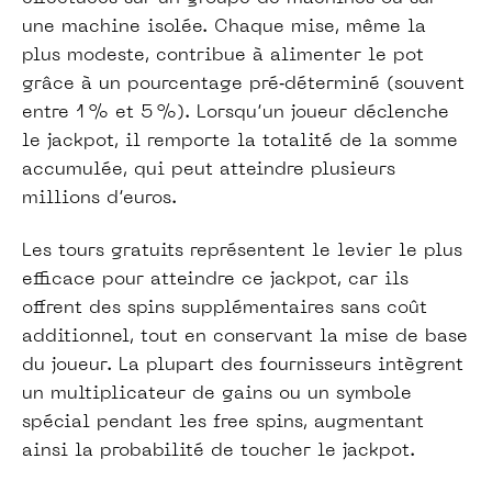
une machine isolée. Chaque mise, même la
plus modeste, contribue à alimenter le pot
grâce à un pourcentage pré‑déterminé (souvent
entre 1 % et 5 %). Lorsqu’un joueur déclenche
le jackpot, il remporte la totalité de la somme
accumulée, qui peut atteindre plusieurs
millions d’euros.
Les tours gratuits représentent le levier le plus
efficace pour atteindre ce jackpot, car ils
offrent des spins supplémentaires sans coût
additionnel, tout en conservant la mise de base
du joueur. La plupart des fournisseurs intègrent
un multiplicateur de gains ou un symbole
spécial pendant les free spins, augmentant
ainsi la probabilité de toucher le jackpot.