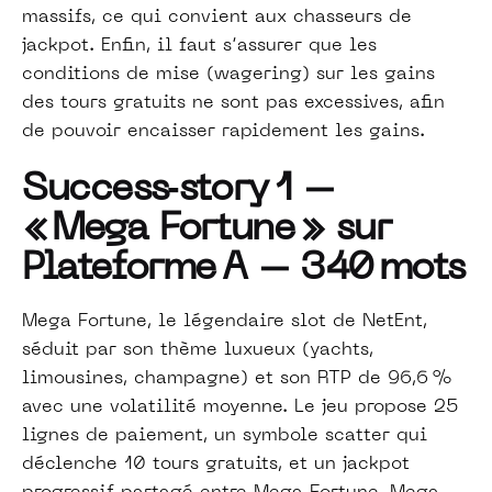
massifs, ce qui convient aux chasseurs de
jackpot. Enfin, il faut s’assurer que les
conditions de mise (wagering) sur les gains
des tours gratuits ne sont pas excessives, afin
de pouvoir encaisser rapidement les gains.
Success‑story 1 –
« Mega Fortune » sur
Plateforme A – 340 mots
Mega Fortune, le légendaire slot de NetEnt,
séduit par son thème luxueux (yachts,
limousines, champagne) et son RTP de 96,6 %
avec une volatilité moyenne. Le jeu propose 25
lignes de paiement, un symbole scatter qui
déclenche 10 tours gratuits, et un jackpot