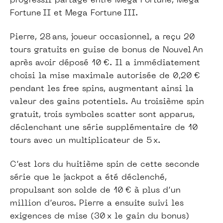
progressif partagé entre Mega Fortune, Mega
Fortune II et Mega Fortune III.
Pierre, 28 ans, joueur occasionnel, a reçu 20
tours gratuits en guise de bonus de Nouvel An
après avoir déposé 10 €. Il a immédiatement
choisi la mise maximale autorisée de 0,20 €
pendant les free spins, augmentant ainsi la
valeur des gains potentiels. Au troisième spin
gratuit, trois symboles scatter sont apparus,
déclenchant une série supplémentaire de 10
tours avec un multiplicateur de 5 x.
C’est lors du huitième spin de cette seconde
série que le jackpot a été déclenché,
propulsant son solde de 10 € à plus d’un
million d’euros. Pierre a ensuite suivi les
exigences de mise (30 x le gain du bonus)