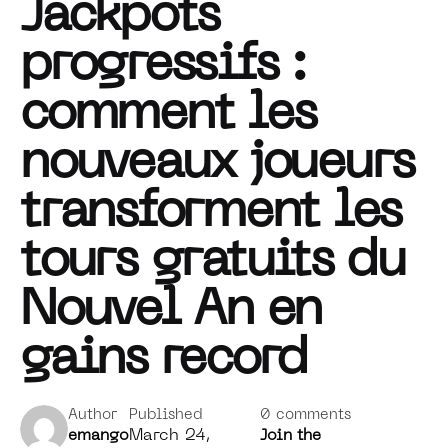
Jackpots
progressifs :
comment les
nouveaux joueurs
transforment les
tours gratuits du
Nouvel An en
gains record
Author
Published
0 comments
March 24,
emango
Join the