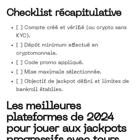
Checklist récapitulative
[ ] Compte créé et vérifié (ou crypto sans
KYC).
[ ] Dépôt minimum effectué en
cryptomonnaie.
[ ] Code promo appliqué.
[ ] Mise maximale sélectionnée.
[ ] Objectif de jackpot défini et limites de
bankroll établies.
Les meilleures
plateformes de 2024
pour jouer aux jackpots