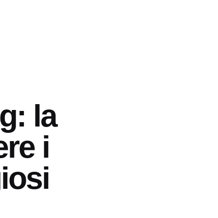
: la
re i
iosi