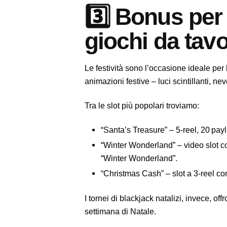
3️⃣ Bonus per 
giochi da tav
Le festività sono l’occasione ideale per
animazioni festive – luci scintillanti, n
Tra le slot più popolari troviamo:
“Santa’s Treasure” – 5‑reel, 20 payl
“Winter Wonderland” – video slot con
“Winter Wonderland”.
“Christmas Cash” – slot a 3‑reel con
I tornei di blackjack natalizi, invece, 
settimana di Natale.