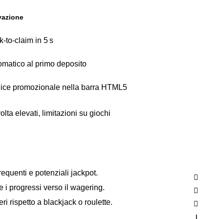
vazione
k‑to‑claim in 5 s
omatico al primo deposito
ice promozionale nella barra HTML5
lta elevati, limitazioni su giochi
requenti e potenziali jackpot.
 i progressi verso il wagering.
i rispetto a blackjack o roulette.