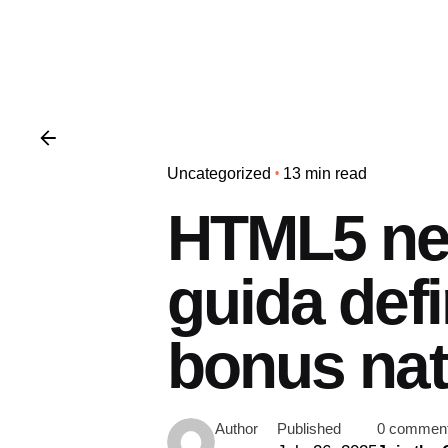
Uncategorized
13 min read
HTML5 ne
guida defi
bonus nata
Author
Published
0 commen