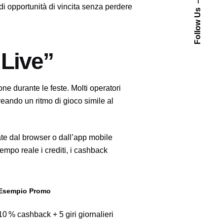
di opportunità di vincita senza perdere
Follow Us
“Live”
ne durante le feste. Molti operatori
creando un ritmo di gioco simile al
ate dal browser o dall’app mobile
empo reale i crediti, i cashback
Esempio Promo
10 % cashback + 5 giri giornalieri