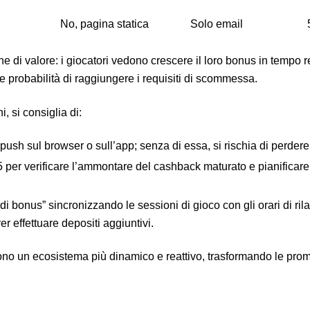
No, pagina statica
Solo email
 di valore: i giocatori vedono crescere il loro bonus in tempo re
probabilità di raggiungere i requisiti di scommessa.
, si consiglia di:
a push sul browser o sull’app; senza di essa, si rischia di perder
 per verificare l’ammontare del cashback maturato e pianificare
bonus” sincronizzando le sessioni di gioco con gli orari di rilasci
 effettuare depositi aggiuntivi.
ono un ecosistema più dinamico e reattivo, trasformando le promoz