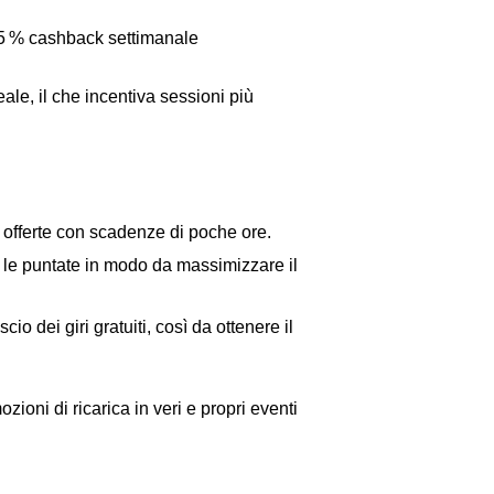
5 % cashback settimanale
ale, il che incentiva sessioni più
e offerte con scadenze di poche ore.
 le puntate in modo da massimizzare il
o dei giri gratuiti, così da ottenere il
ioni di ricarica in veri e propri eventi