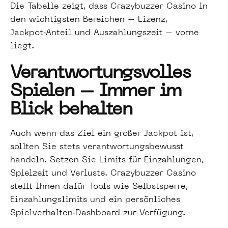
Die Tabelle zeigt, dass Crazybuzzer Casino in
den wichtigsten Bereichen – Lizenz,
Jackpot‑Anteil und Auszahlungszeit – vorne
liegt.
Verantwortungsvolles
Spielen – Immer im
Blick behalten
Auch wenn das Ziel ein großer Jackpot ist,
sollten Sie stets verantwortungsbewusst
handeln. Setzen Sie Limits für Einzahlungen,
Spielzeit und Verluste. Crazybuzzer Casino
stellt Ihnen dafür Tools wie Selbstsperre,
Einzahlungslimits und ein persönliches
Spielverhalten‑Dashboard zur Verfügung.