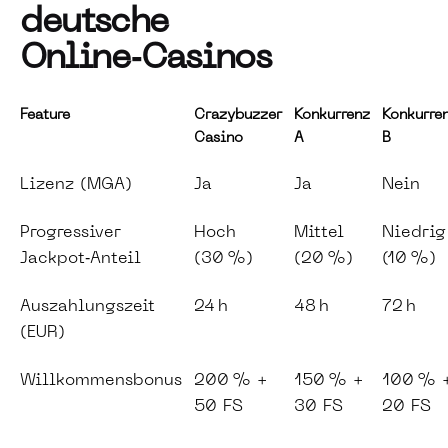
deutsche
Online‑Casinos
Feature
Crazybuzzer
Konkurrenz
Konkurre
Casino
A
B
Lizenz (MGA)
Ja
Ja
Nein
Progressiver
Hoch
Mittel
Niedrig
Jackpot‑Anteil
(30 %)
(20 %)
(10 %)
Auszahlungszeit
24 h
48 h
72 h
(EUR)
Willkommensbonus
200 % +
150 % +
100 % 
50 FS
30 FS
20 FS