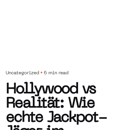
Uncategorized
6 min read
Hollywood vs
Realität: Wie
echte Jackpot-