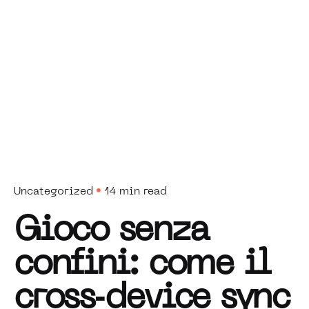
Uncategorized
14 min read
Gioco senza
confini: come il
cross‑device sync