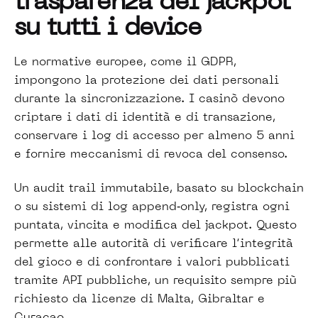
trasparenza dei jackpot
su tutti i device
Le normative europee, come il GDPR,
impongono la protezione dei dati personali
durante la sincronizzazione. I casinò devono
criptare i dati di identità e di transazione,
conservare i log di accesso per almeno 5 anni
e fornire meccanismi di revoca del consenso.
Un audit trail immutabile, basato su blockchain
o su sistemi di log append‑only, registra ogni
puntata, vincita e modifica del jackpot. Questo
permette alle autorità di verificare l’integrità
del gioco e di confrontare i valori pubblicati
tramite API pubbliche, un requisito sempre più
richiesto da licenze di Malta, Gibraltar e
Curaçao.