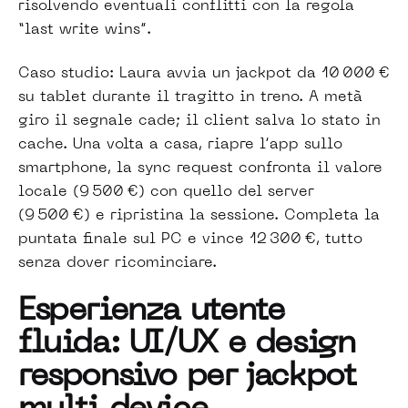
risolvendo eventuali conflitti con la regola
“last write wins”.
Caso studio: Laura avvia un jackpot da 10 000 €
su tablet durante il tragitto in treno. A metà
giro il segnale cade; il client salva lo stato in
cache. Una volta a casa, riapre l’app sullo
smartphone, la sync request confronta il valore
locale (9 500 €) con quello del server
(9 500 €) e ripristina la sessione. Completa la
puntata finale sul PC e vince 12 300 €, tutto
senza dover ricominciare.
Esperienza utente
fluida: UI/UX e design
responsivo per jackpot