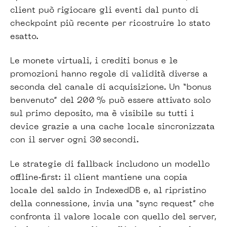
client può rigiocare gli eventi dal punto di
checkpoint più recente per ricostruire lo stato
esatto.
Le monete virtuali, i crediti bonus e le
promozioni hanno regole di validità diverse a
seconda del canale di acquisizione. Un “bonus
benvenuto” del 200 % può essere attivato solo
sul primo deposito, ma è visibile su tutti i
device grazie a una cache locale sincronizzata
con il server ogni 30 secondi.
Le strategie di fallback includono un modello
offline‑first: il client mantiene una copia
locale del saldo in IndexedDB e, al ripristino
della connessione, invia una “sync request” che
confronta il valore locale con quello del server,