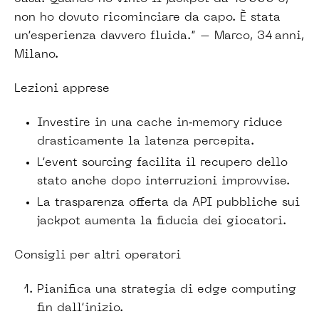
non ho dovuto ricominciare da capo. È stata
un’esperienza davvero fluida.” – Marco, 34 anni,
Milano.
Lezioni apprese
Investire in una cache in‑memory riduce
drasticamente la latenza percepita.
L’event sourcing facilita il recupero dello
stato anche dopo interruzioni improvvise.
La trasparenza offerta da API pubbliche sui
jackpot aumenta la fiducia dei giocatori.
Consigli per altri operatori
Pianifica una strategia di edge computing
fin dall’inizio.