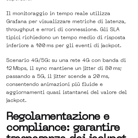
Il monitoraggio in tempo reale utilizza
Grafana per visualizzare metriche di latenza,
throughput e errori di connessione. Gli SLA
tipici richiedono un tempo medio di risposta
inferiore a 100 ms per gli eventi di jackpot.
Scenario 4G/5G: su una rete 4G con banda di
12 Mbps, il sync mantiene un jitter di 80 ms;
passando a 5G, il jitter scende a 20 ms,
consentendo animazioni più fluide e
aggiornamenti quasi istantanei del valore del
jackpot.
Regolamentazione e
compliance: garantire