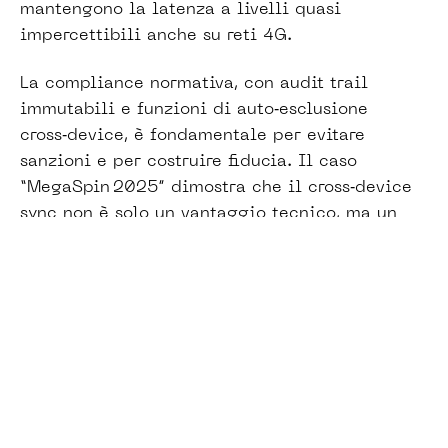
mantengono la latenza a livelli quasi
impercettibili anche su reti 4G.
La compliance normativa, con audit trail
immutabili e funzioni di auto‑esclusione
cross‑device, è fondamentale per evitare
sanzioni e per costruire fiducia. Il caso
“MegaSpin 2025” dimostra che il cross‑device
sync non è solo un vantaggio tecnico, ma un
vero driver di crescita: partecipazioni ai
jackpot aumentate del 45 % e valore medio
delle vincite del 30 %.
Per gli operatori che vogliono restare
competitivi, il sync è ormai un must‑have.
Valutate le soluzioni descritte, confrontate gli
operatori più affidabili tramite le recensioni di
Ecprnet e scegliete piattaforme che offrono