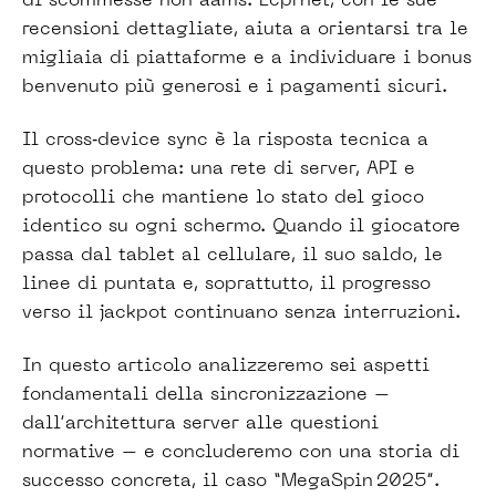
di scommesse non aams
. Ecprnet, con le sue
recensioni dettagliate, aiuta a orientarsi tra le
migliaia di piattaforme e a individuare i bonus
benvenuto più generosi e i pagamenti sicuri.
Il cross‑device sync è la risposta tecnica a
questo problema: una rete di server, API e
protocolli che mantiene lo stato del gioco
identico su ogni schermo. Quando il giocatore
passa dal tablet al cellulare, il suo saldo, le
linee di puntata e, soprattutto, il progresso
verso il jackpot continuano senza interruzioni.
In questo articolo analizzeremo sei aspetti
fondamentali della sincronizzazione –
dall’architettura server alle questioni
normative – e concluderemo con una storia di
successo concreta, il caso “MegaSpin 2025”.