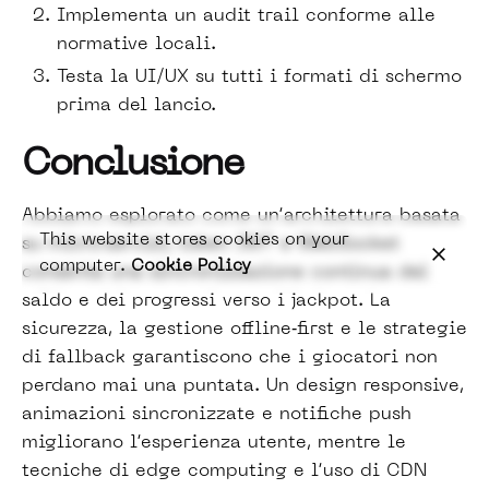
Implementa un audit trail conforme alle
normative locali.
Testa la UI/UX su tutti i formati di schermo
prima del lancio.
Conclusione
Abbiamo esplorato come un’architettura basata
This website stores cookies on your
su micro‑servizi, token JWT e WebSocket
computer.
Cookie Policy
consenta una sincronizzazione continua del
saldo e dei progressi verso i jackpot. La
sicurezza, la gestione offline‑first e le strategie
di fallback garantiscono che i giocatori non
perdano mai una puntata. Un design responsive,
animazioni sincronizzate e notifiche push
migliorano l’esperienza utente, mentre le
tecniche di edge computing e l’uso di CDN