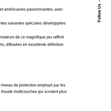
Follow Us
 et américaines passionnantes, avec
antes variantes spéciales développées
amateurs de ce magnifique jeu raffiné
s, diffusées en excellente définition
e niveau de protection employé par les
i-fraude multicouches qui scrutent plus