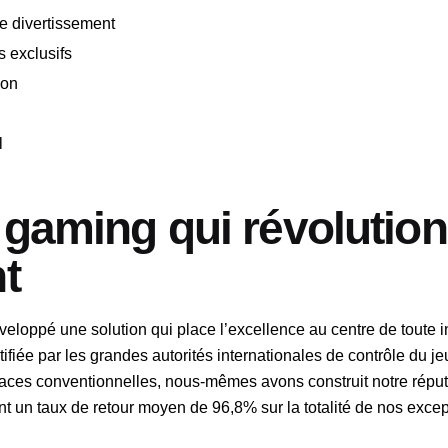
e divertissement
s exclusifs
ion
l
 gaming qui révolution
t
veloppé une solution qui place l’excellence au centre de toute i
fiée par les grandes autorités internationales de contrôle du je
aces conventionnelles, nous-mêmes avons construit notre réputa
hant un taux de retour moyen de 96,8% sur la totalité de nos exce