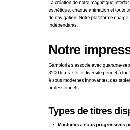
La création de notre magnifique interfa
esthétique, chaque animation et toute t
de navigation. Notre plateforme charge
indépendants.
Notre impress
Gambloria s’associe avec quarante-sep
3200 titres. Cette diversité permet à t
à sous modernes innovantes, des tables
professionnels.
Types de titres di
Machines à sous progressives p