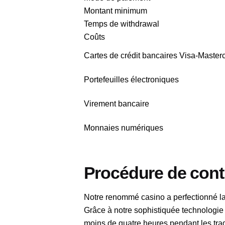
Montant minimum
Temps de withdrawal
Coûts
Cartes de crédit bancaires Visa-Master
Portefeuilles électroniques
Virement bancaire
Monnaies numériques
Procédure de contr
Notre renommé casino a perfectionné la
Grâce à notre sophistiquée technologie 
moins de quatre heures pendant les tradi