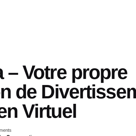
 – Votre propre
on de Divertisse
n Virtuel
ments