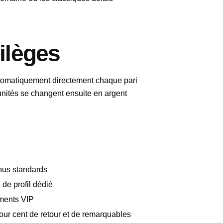
ilèges
 automatiquement directement chaque pari
 unités se changent ensuite en argent
nus standards
de profil dédié
ements VIP
ur cent de retour et de remarquables