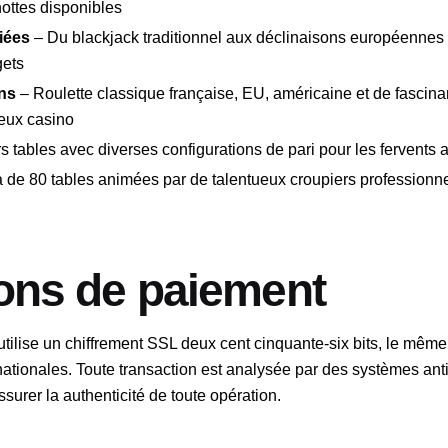
ottes disponibles
iées
– Du blackjack traditionnel aux déclinaisons européennes
gets
ons
– Roulette classique française, EU, américaine et de fascin
ieux casino
s tables avec diverses configurations de pari pour les fervents 
 de 80 tables animées par de talentueux croupiers professionnel
ions de paiement
 utilise un chiffrement SSL deux cent cinquante-six bits, le mêm
ernationales. Toute transaction est analysée par des systèmes ant
urer la authenticité de toute opération.