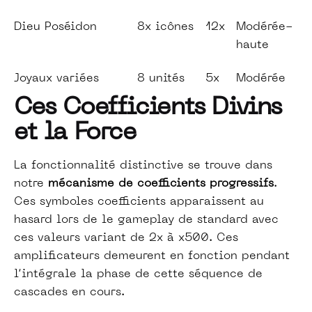
Dieu Poséidon
8x icônes
12x
Modérée-
haute
Joyaux variées
8 unités
5x
Modérée
Ces Coefficients Divins
et la Force
La fonctionnalité distinctive se trouve dans
notre
mécanisme de coefficients progressifs
.
Ces symboles coefficients apparaissent au
hasard lors de le gameplay de standard avec
ces valeurs variant de 2x à x500. Ces
amplificateurs demeurent en fonction pendant
l’intégrale la phase de cette séquence de
cascades en cours.