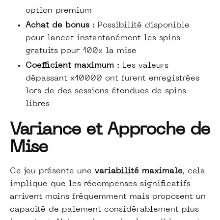
option premium
Achat de bonus
: Possibilité disponible
pour lancer instantanément les spins
gratuits pour 100x la mise
Coefficient maximum
: Les valeurs
dépassant x10000 ont furent enregistrées
lors de des sessions étendues de spins
libres
Variance et Approche de
Mise
Ce jeu présente une
variabilité maximale
, cela
implique que les récompenses significatifs
arrivent moins fréquemment mais proposent un
capacité de paiement considérablement plus