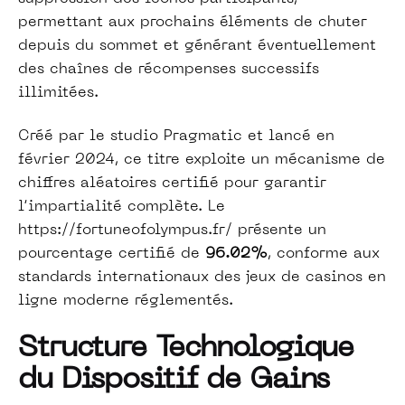
permettant aux prochains éléments de chuter
depuis du sommet et générant éventuellement
des chaînes de récompenses successifs
illimitées.
Créé par le studio Pragmatic et lancé en
février 2024, ce titre exploite un mécanisme de
chiffres aléatoires certifié pour garantir
l’impartialité complète. Le
https://fortuneofolympus.fr/
présente un
pourcentage certifié de
96.02%
, conforme aux
standards internationaux des jeux de casinos en
ligne moderne réglementés.
Structure Technologique
du Dispositif de Gains