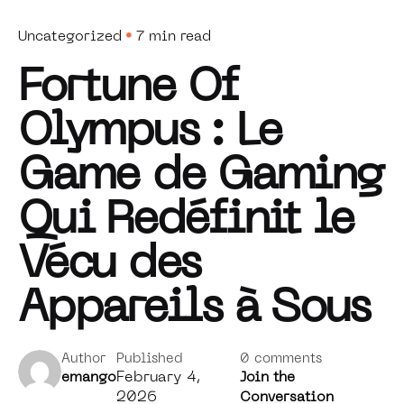
Uncategorized
7 min read
Fortune Of
Olympus : Le
Game de Gaming
Qui Redéfinit le
Vécu des
Appareils à Sous
Author
Published
0 comments
February 4,
emango
Join the
2026
Conversation