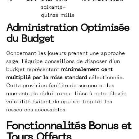
soixante-
quinze mille
Administration Optimisée
du Budget
Concernant les joueurs prenant une approche
sage, l’équipe conseillons de disposer d’un
budget représentant
minimalement cent
multiplié par la mise standard
sélectionnée.
Cette provision facilite de surmonter les
moments de réduit retour liées à notre élevée
volatilité évitant de épuiser trop tôt les
ressources accessibles.
Fonctionnalités Bonus et
Tours Offerts