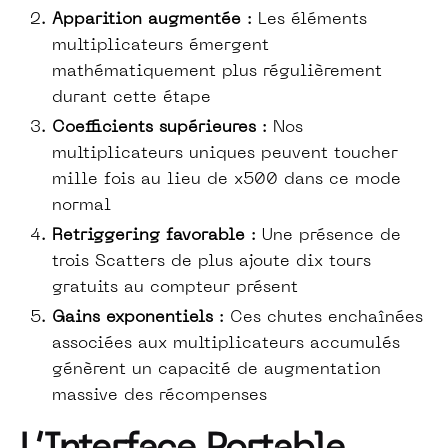
Apparition augmentée
: Les éléments
multiplicateurs émergent
mathématiquement plus régulièrement
durant cette étape
Coefficients supérieures
: Nos
multiplicateurs uniques peuvent toucher
mille fois au lieu de x500 dans ce mode
normal
Retriggering favorable
: Une présence de
trois Scatters de plus ajoute dix tours
gratuits au compteur présent
Gains exponentiels
: Ces chutes enchaînées
associées aux multiplicateurs accumulés
génèrent un capacité de augmentation
massive des récompenses