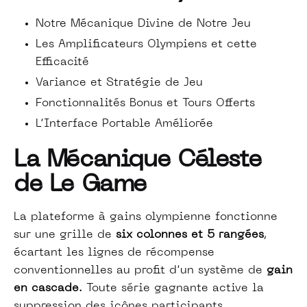
Notre Mécanique Divine de Notre Jeu
Les Amplificateurs Olympiens et cette
Efficacité
Variance et Stratégie de Jeu
Fonctionnalités Bonus et Tours Offerts
L’Interface Portable Améliorée
La Mécanique Céleste
de Le Game
La plateforme à gains olympienne fonctionne
sur une grille de
six colonnes et 5 rangées
,
écartant les lignes de récompense
conventionnelles au profit d’un système de
gain
en cascade
. Toute série gagnante active la
suppression des icônes participants,