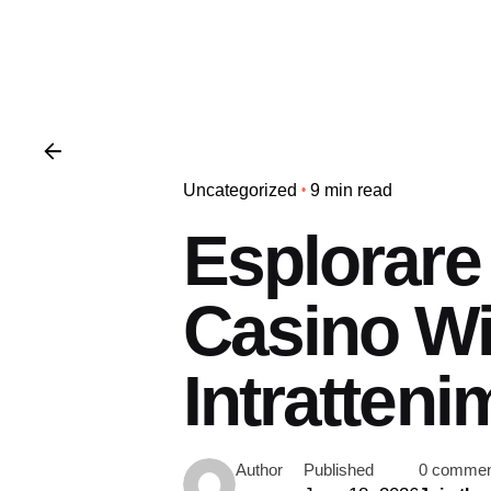
Uncategorized
9 min read
Esplorare
Casino Wi
Intratten
Author
Published
0 commen