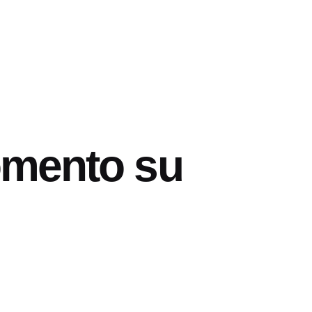
omento su