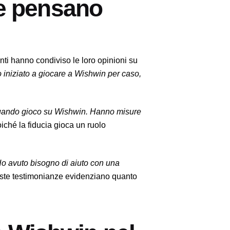
ne pensano
nti hanno condiviso le loro opinioni su
 iniziato a giocare a Wishwin per caso,
quando gioco su Wishwin. Hanno misure
iché la fiducia gioca un ruolo
Ho avuto bisogno di aiuto con una
te testimonianze evidenziano quanto