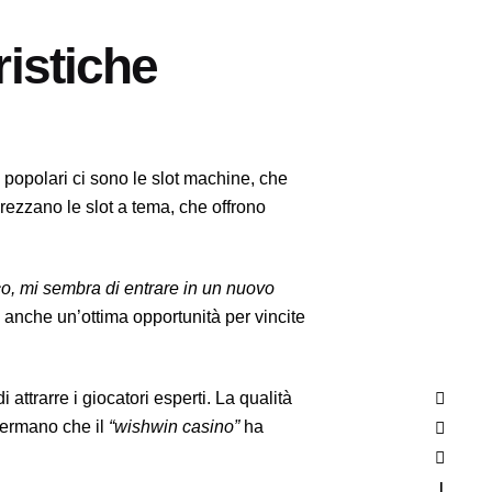
ristiche
ù popolari ci sono le slot machine, che
rezzano le slot a tema, che offrono
co, mi sembra di entrare in un nuovo
 anche un’ottima opportunità per vincite
ttrarre i giocatori esperti. La qualità
ffermano che il
“wishwin casino”
ha