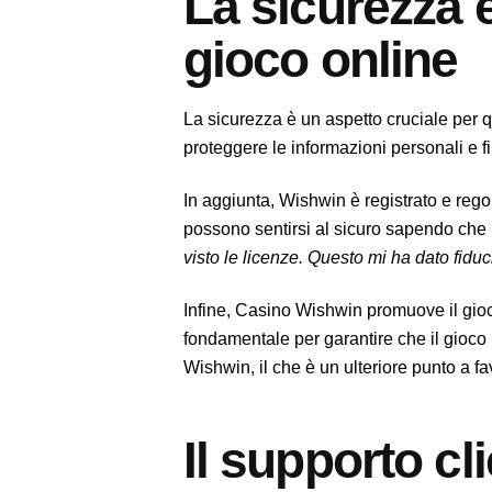
La sicurezza e
gioco online
La sicurezza è un aspetto cruciale per q
proteggere le informazioni personali e f
In aggiunta, Wishwin è registrato e rego
possono sentirsi al sicuro sapendo che i
visto le licenze. Questo mi ha dato fiduci
Infine, Casino Wishwin promuove il gioc
fondamentale per garantire che il gioco 
Wishwin, il che è un ulteriore punto a f
Il supporto cl