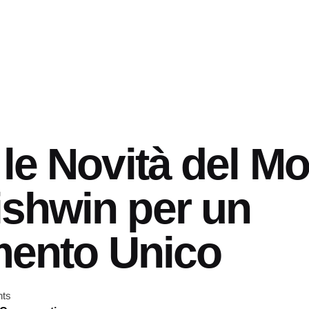
 le Novità del M
shwin per un
imento Unico
ts