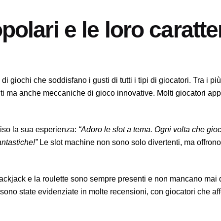
polari e le loro caratte
iochi che soddisfano i gusti di tutti i tipi di giocatori. Tra i pi
ti ma anche meccaniche di gioco innovative. Molti giocatori app
iso la sua esperienza:
“Adoro le slot a tema. Ogni volta che gio
antastiche!”
Le slot machine non sono solo divertenti, ma offrono
lackjack e la roulette sono sempre presenti e non mancano mai di a
y sono state evidenziate in molte recensioni, con giocatori che a