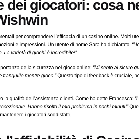
 dei giocatori: cosa 
 Wishwin
ntali per comprendere l’efficacia di un casino online. Molti ute
ozioni e impressioni. Un utente di nome Sara ha dichiarato:
“Ho
. La varietà di giochi è incredibile!”
mportanza della sicurezza nel gioco online:
“Mi sento al sicuro 
e tranquillo mentre gioco.”
Questo tipo di feedback è cruciale, po
o la qualità dell’assistenza clienti. Come ha detto Francesca:
“
 eccezionale. Hanno risolto il mio problema in pochi minuti!”
Ques
antenere i giocatori soddisfatti.