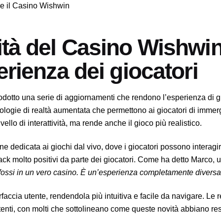
re il Casino Wishwin
ità del Casino Wishwi
erienza dei giocatori
dotto una serie di aggiornamenti che rendono l’esperienza di g
cnologie di realtà aumentata che permettono ai giocatori di imme
ello di interattività, ma rende anche il gioco più realistico.
ne dedicata ai giochi dal vivo, dove i giocatori possono interagi
ck molto positivi da parte dei giocatori. Come ha detto Marco, 
 fossi in un vero casino. È un’esperienza completamente diversa
terfaccia utente, rendendola più intuitiva e facile da navigare. L
utenti, con molti che sottolineano come queste novità abbiano reso