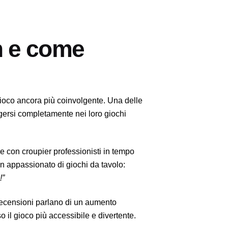
n e come
ioco ancora più coinvolgente. Una delle
rgersi completamente nei loro giochi
re con croupier professionisti in tempo
un appassionato di giochi da tavolo:
!”
e recensioni parlano di un aumento
 il gioco più accessibile e divertente.