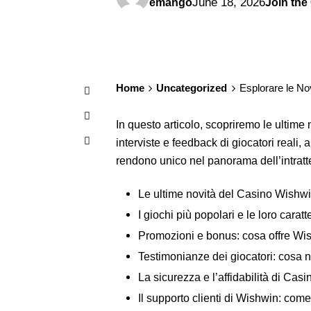
June 18, 2026
emango
Join the
Home
Uncategorized
Esplorare le No
In questo articolo, scopriremo le ultime 
interviste e feedback di giocatori reali,
rendono unico nel panorama dell’intratt
Le ultime novità del Casino Wishwi
I giochi più popolari e le loro caratte
Promozioni e bonus: cosa offre Wis
Testimonianze dei giocatori: cosa
La sicurezza e l’affidabilità di Cas
Il supporto clienti di Wishwin: come