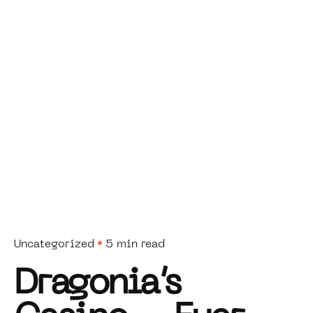
Uncategorized
5 min read
Dragonia’s