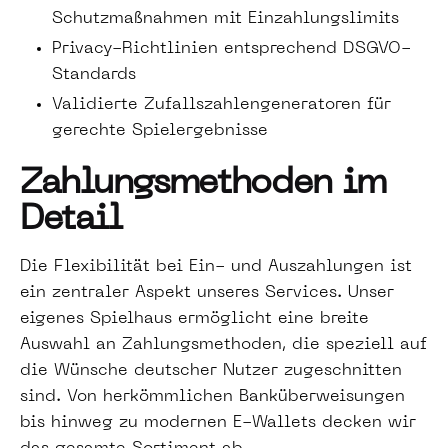
Schutzmaßnahmen mit Einzahlungslimits
Privacy-Richtlinien entsprechend DSGVO-
Standards
Validierte Zufallszahlengeneratoren für
gerechte Spielergebnisse
Zahlungsmethoden im
Detail
Die Flexibilität bei Ein- und Auszahlungen ist
ein zentraler Aspekt unseres Services. Unser
eigenes Spielhaus ermöglicht eine breite
Auswahl an Zahlungsmethoden, die speziell auf
die Wünsche deutscher Nutzer zugeschnitten
sind. Von herkömmlichen Banküberweisungen
bis hinweg zu modernen E-Wallets decken wir