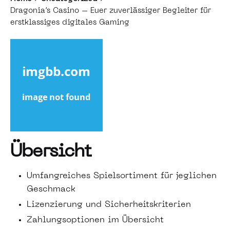
Dragonia’s Casino – Euer zuverlässiger Begleiter für
erstklassiges digitales Gaming
Übersicht
Umfangreiches Spielsortiment für jeglichen
Geschmack
Lizenzierung und Sicherheitskriterien
Zahlungsoptionen im Übersicht