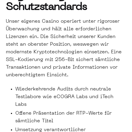
Schutzstandards
Unser eigenes Casino operiert unter rigoroser
Überwachung und hält alle erforderlichen
Lizenzen ein. Die Sicherheit unserer Kunden
steht an oberster Position, weswegen wir
modernste Kryptotechnologien einsetzen. Eine
SSL-Kodierung mit 256-Bit sichert sämtliche
Transaktionen und private Informationen vor
unberechtigtem Einsicht.
Wiederkehrende Audits durch neutrale
Testlabore wie eCOGRA Labs und iTech
Labs
Offene Präsentation der RTP-Werte für
sämtliche Titel
Umsetzung verantwortlicher