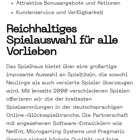
Attraktive Bonusangebote und Aktionen
Kundenservice und Verfügbarkeit
Reichhaltiges
Spielauswahl für alle
Vorlieben
Das Spielhaus bietet über eine großartige
imposante Auswahl an Spieltiteln, die sowohl
Neulinge als auch versierte Spieler überzeugen
wird. Mit jenseits 2000 verschiedenen Spielen
offerieren wir die der breitesten
Spielsammlungen in der deutschsprachigen
Online-Glücksspielbranche. Die Partnerschaft
mit angesehenen Software-Entwicklern wie
NetEnt, Microgaming Systems und Pragmatic