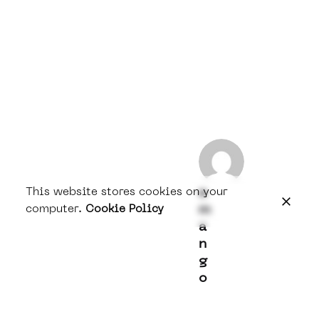
e
This website stores cookies on your
m
computer.
Cookie Policy
a
n
g
o