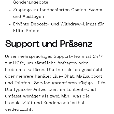
Sonderangebote
Zugänge zu landbasierten Casino-Events
und Ausflügen
Erhöhte Deposit- und Withdraw-Limits für
Elite-Spieler
Support und Präsenz
Unser mehrsprachiges Support-Team ist 24/7
zur Hilfe, um sämtliche Anfragen oder
Probleme zu lösen. Die Interaktion geschieht
über mehrere Kanäle: Live-Chat, Mailsupport
und Telefon- Service garantieren zügige Hilfe.
Die typische Antwortzeit im Echtzeit-Chat
umfasst weniger als zwei Min., was die
Produktivität und Kundenzentriertheit
verdeutlicht.