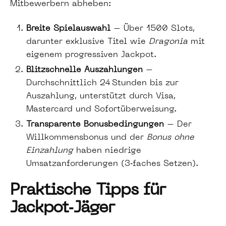
Mitbewerbern abheben:
Breite Spielauswahl
– Über 1500 Slots,
darunter exklusive Titel wie
Dragonia
mit
eigenem progressiven Jackpot.
Blitzschnelle Auszahlungen
–
Durchschnittlich 24 Stunden bis zur
Auszahlung, unterstützt durch Visa,
Mastercard und Sofortüberweisung.
Transparente Bonusbedingungen
– Der
Willkommensbonus und der
Bonus ohne
Einzahlung
haben niedrige
Umsatzanforderungen (3‑faches Setzen).
Praktische Tipps für
Jackpot‑Jäger