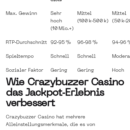
Max. Gewinn
Sehr
Mittel
Mittel
hoch
(100 k‑500 k)
(50 k‑2
(10 Mio.+)
RTP‑Durchschnitt
92‑95 %
96‑98 %
94‑96 
Spieltempo
Schnell
Schnell
Modera
Sozialer Faktor
Gering
Gering
Hoch
Wie Crazybuzzer Casino
das Jackpot‑Erlebnis
verbessert
Crazybuzzer Casino hat mehrere
Alleinstellungsmerkmale, die es von