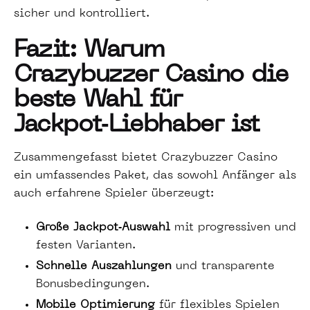
sicher und kontrolliert.
Fazit: Warum
Crazybuzzer Casino die
beste Wahl für
Jackpot‑Liebhaber ist
Zusammengefasst bietet Crazybuzzer Casino
ein umfassendes Paket, das sowohl Anfänger als
auch erfahrene Spieler überzeugt:
Große Jackpot‑Auswahl
mit progressiven und
festen Varianten.
Schnelle Auszahlungen
und transparente
Bonusbedingungen.
Mobile Optimierung
für flexibles Spielen