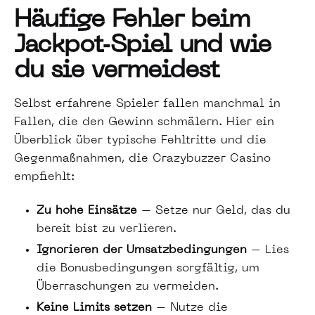
Häufige Fehler beim
Jackpot‑Spiel und wie
du sie vermeidest
Selbst erfahrene Spieler fallen manchmal in
Fallen, die den Gewinn schmälern. Hier ein
Überblick über typische Fehltritte und die
Gegenmaßnahmen, die Crazybuzzer Casino
empfiehlt:
Zu hohe Einsätze
– Setze nur Geld, das du
bereit bist zu verlieren.
Ignorieren der Umsatzbedingungen
– Lies
die Bonusbedingungen sorgfältig, um
Überraschungen zu vermeiden.
Keine Limits setzen
– Nutze die