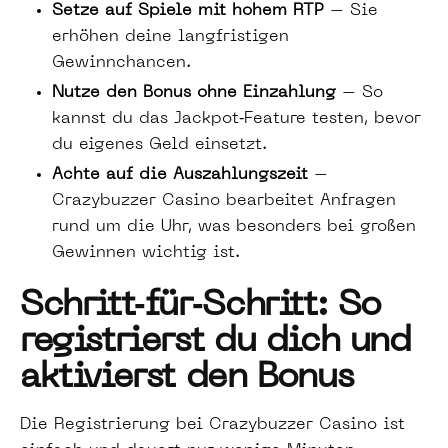
Setze auf Spiele mit hohem RTP
– Sie
erhöhen deine langfristigen
Gewinnchancen.
Nutze den Bonus ohne Einzahlung
– So
kannst du das Jackpot‑Feature testen, bevor
du eigenes Geld einsetzt.
Achte auf die Auszahlungszeit
–
Crazybuzzer Casino bearbeitet Anfragen
rund um die Uhr, was besonders bei großen
Gewinnen wichtig ist.
Schritt‑für‑Schritt: So
registrierst du dich und
aktivierst den Bonus
Die Registrierung bei Crazybuzzer Casino ist