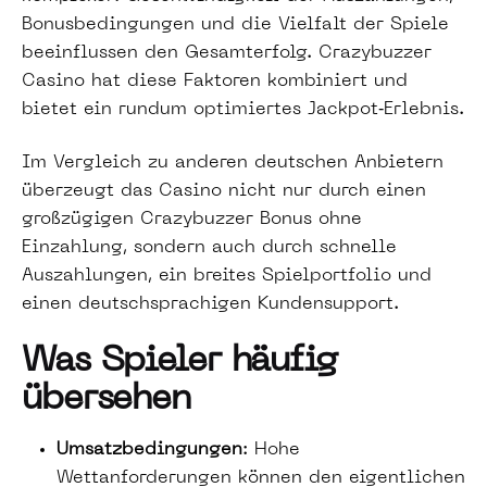
Bonusbedingungen und die Vielfalt der Spiele
beeinflussen den Gesamterfolg. Crazybuzzer
Casino hat diese Faktoren kombiniert und
bietet ein rundum optimiertes Jackpot‑Erlebnis.
Im Vergleich zu anderen deutschen Anbietern
überzeugt das Casino nicht nur durch einen
großzügigen
Crazybuzzer Bonus ohne
Einzahlung
, sondern auch durch schnelle
Auszahlungen, ein breites Spielportfolio und
einen deutschsprachigen Kundensupport.
Was Spieler häufig
übersehen
Umsatzbedingungen
: Hohe
Wettanforderungen können den eigentlichen