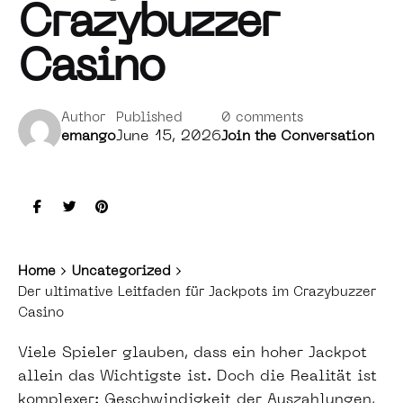
Crazybuzzer
Casino
Author
Published
0 comments
June 15, 2026
emango
Join the Conversation
Home
Uncategorized
Der ultimative Leitfaden für Jackpots im Crazybuzzer
Casino
Viele Spieler glauben, dass ein hoher Jackpot
allein das Wichtigste ist. Doch die Realität ist
komplexer: Geschwindigkeit der Auszahlungen,