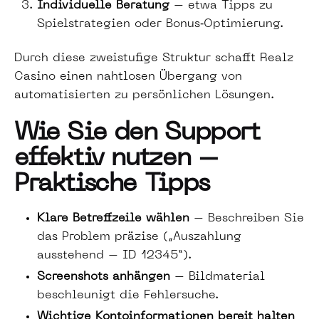
Individuelle Beratung
– etwa Tipps zu
Spielstrategien oder Bonus‑Optimierung.
Durch diese zweistufige Struktur schafft Realz
Casino einen nahtlosen Übergang von
automatisierten zu persönlichen Lösungen.
Wie Sie den Support
effektiv nutzen –
Praktische Tipps
Klare Betreffzeile wählen
– Beschreiben Sie
das Problem präzise („Auszahlung
ausstehend – ID 12345“).
Screenshots anhängen
– Bildmaterial
beschleunigt die Fehlersuche.
Wichtige Kontoinformationen bereit halten