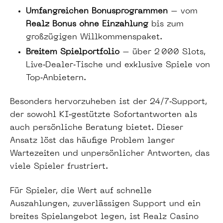
Umfangreichen Bonusprogrammen
– vom
Realz Bonus ohne Einzahlung
bis zum
großzügigen Willkommenspaket.
Breitem Spielportfolio
– über 2 000 Slots,
Live‑Dealer‑Tische und exklusive Spiele von
Top‑Anbietern.
Besonders hervorzuheben ist der 24/7‑Support,
der sowohl KI‑gestützte Sofortantworten als
auch persönliche Beratung bietet. Dieser
Ansatz löst das häufige Problem langer
Wartezeiten und unpersönlicher Antworten, das
viele Spieler frustriert.
Für Spieler, die Wert auf schnelle
Auszahlungen, zuverlässigen Support und ein
breites Spielangebot legen, ist Realz Casino