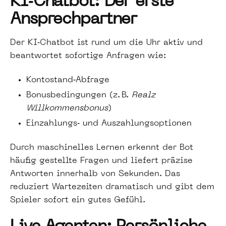
KI‑Chatbot: Der erste
Ansprechpartner
Der KI‑Chatbot ist rund um die Uhr aktiv und
beantwortet sofortige Anfragen wie:
Kontostand‑Abfrage
Bonusbedingungen (z. B.
Realz
Willkommensbonus
)
Einzahlungs‑ und Auszahlungsoptionen
Durch maschinelles Lernen erkennt der Bot
häufig gestellte Fragen und liefert präzise
Antworten innerhalb von Sekunden. Das
reduziert Wartezeiten dramatisch und gibt dem
Spieler sofort ein gutes Gefühl.