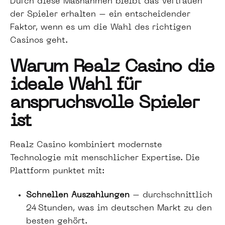
Durch diese Maßnahmen bleibt das Vertrauen
der Spieler erhalten – ein entscheidender
Faktor, wenn es um die Wahl des richtigen
Casinos geht.
Warum Realz Casino die
ideale Wahl für
anspruchsvolle Spieler
ist
Realz Casino kombiniert modernste
Technologie mit menschlicher Expertise. Die
Plattform punktet mit:
Schnellen Auszahlungen
– durchschnittlich
24 Stunden, was im deutschen Markt zu den
besten gehört.