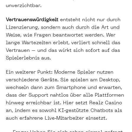
unverzichtbar.
Vertrauenswürdigkeit
entsteht nicht nur durch
Lizenzierung, sondern auch durch die Art und
Weise, wie Fragen beantwortet werden. Wer
lange Wartezeiten erlebt, verliert schnell das
Vertrauen – und das wirkt sich sofort auf das
Spielerlebnis aus.
Ein weiterer Punkt: Moderne Spieler nutzen
verschiedene Geräte. Sie spielen am Desktop,
wechseln dann zum Smartphone und erwarten,
dass der Support nahtlos über alle Plattformen
hinweg erreichbar ist. Hier setzt Realz Casino
an, indem es sowohl KI‑gestützte Chatbots als
auch erfahrene Live‑Mitarbeiter einsetzt.