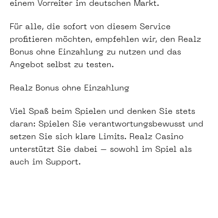
einem Vorreiter im deutschen Markt.
Für alle, die sofort von diesem Service
profitieren möchten, empfehlen wir, den Realz
Bonus ohne Einzahlung zu nutzen und das
Angebot selbst zu testen.
Realz Bonus ohne Einzahlung
Viel Spaß beim Spielen und denken Sie stets
daran: Spielen Sie verantwortungsbewusst und
setzen Sie sich klare Limits. Realz Casino
unterstützt Sie dabei – sowohl im Spiel als
auch im Support.