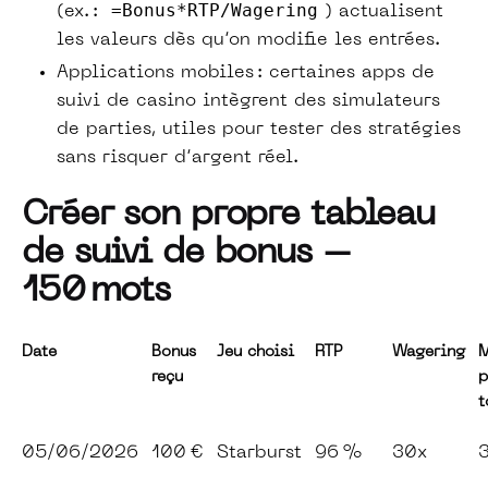
=Bonus*RTP/Wagering
(ex. :
) actualisent
les valeurs dès qu’on modifie les entrées.
Applications mobiles : certaines apps de
suivi de casino intègrent des simulateurs
de parties, utiles pour tester des stratégies
sans risquer d’argent réel.
Créer son propre tableau
de suivi de bonus –
150 mots
Date
Bonus
Jeu choisi
RTP
Wagering
M
reçu
p
t
05/06/2026
100 €
Starburst
96 %
30x
3