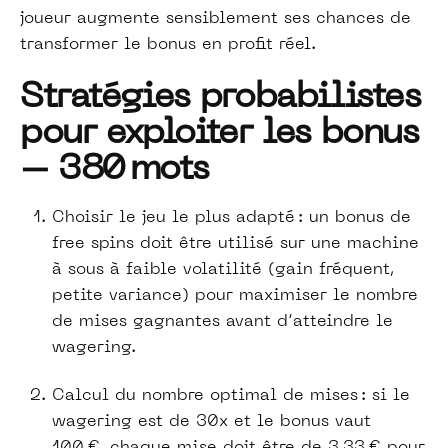
joueur augmente sensiblement ses chances de
transformer le bonus en profit réel.
Stratégies probabilistes
pour exploiter les bonus
– 380 mots
Choisir le jeu le plus adapté : un bonus de
free spins doit être utilisé sur une machine
à sous à faible volatilité (gain fréquent,
petite variance) pour maximiser le nombre
de mises gagnantes avant d’atteindre le
wagering.
Calcul du nombre optimal de mises : si le
wagering est de 30x et le bonus vaut
100 €, chaque mise doit être de 3,33 € pour