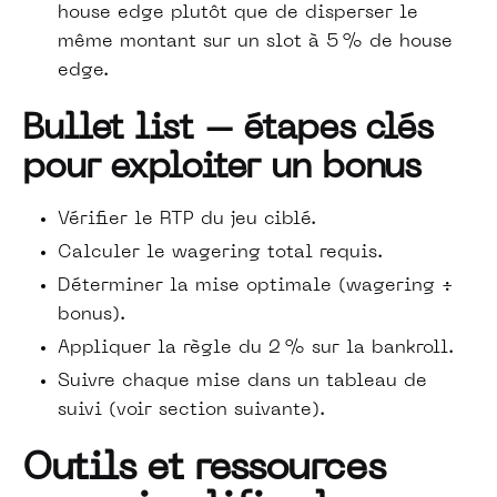
house edge plutôt que de disperser le
même montant sur un slot à 5 % de house
edge.
Bullet list – étapes clés
pour exploiter un bonus
Vérifier le RTP du jeu ciblé.
Calculer le wagering total requis.
Déterminer la mise optimale (wagering ÷
bonus).
Appliquer la règle du 2 % sur la bankroll.
Suivre chaque mise dans un tableau de
suivi (voir section suivante).
Outils et ressources