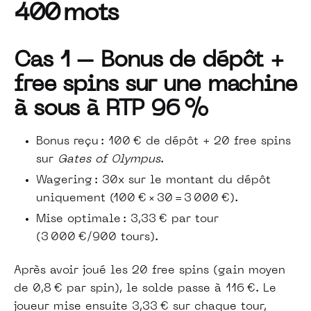
400 mots
Cas 1 – Bonus de dépôt +
free spins sur une machine
à sous à RTP 96 %
Bonus reçu : 100 € de dépôt + 20 free spins
sur
Gates of Olympus
.
Wagering : 30x sur le montant du dépôt
uniquement (100 € × 30 = 3 000 €).
Mise optimale : 3,33 € par tour
(3 000 €/900 tours).
Après avoir joué les 20 free spins (gain moyen
de 0,8 € par spin), le solde passe à 116 €. Le
joueur mise ensuite 3,33 € sur chaque tour,