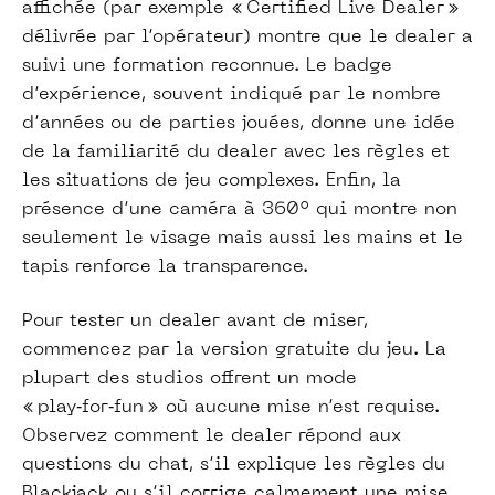
affichée (par exemple « Certified Live Dealer »
délivrée par l’opérateur) montre que le dealer a
suivi une formation reconnue. Le badge
d’expérience, souvent indiqué par le nombre
d’années ou de parties jouées, donne une idée
de la familiarité du dealer avec les règles et
les situations de jeu complexes. Enfin, la
présence d’une caméra à 360° qui montre non
seulement le visage mais aussi les mains et le
tapis renforce la transparence.
Pour tester un dealer avant de miser,
commencez par la version gratuite du jeu. La
plupart des studios offrent un mode
« play‑for‑fun » où aucune mise n’est requise.
Observez comment le dealer répond aux
questions du chat, s’il explique les règles du
Blackjack ou s’il corrige calmement une mise