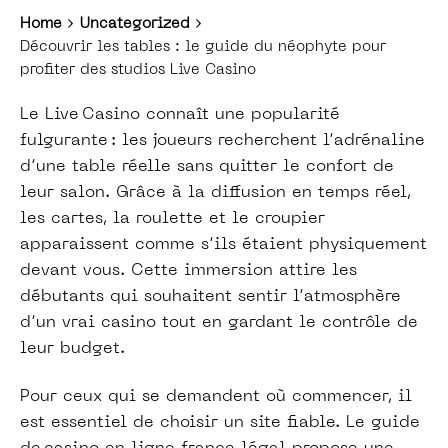
Home
Uncategorized
Découvrir les tables : le guide du néophyte pour
profiter des studios Live Casino
Le Live Casino connaît une popularité
fulgurante : les joueurs recherchent l’adrénaline
d’une table réelle sans quitter le confort de
leur salon. Grâce à la diffusion en temps réel,
les cartes, la roulette et le croupier
apparaissent comme s’ils étaient physiquement
devant vous. Cette immersion attire les
débutants qui souhaitent sentir l’atmosphère
d’un vrai casino tout en gardant le contrôle de
leur budget.
Pour ceux qui se demandent où commencer, il
est essentiel de choisir un site fiable. Le guide