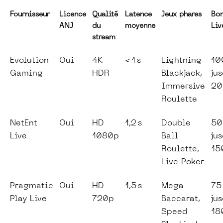
Fournisseur
Licence
Qualité
Latence
Jeux phares
Bo
ANJ
du
moyenne
Liv
stream
Evolution
Oui
4K
< 1 s
Lightning
10
Gaming
HDR
Blackjack,
ju
Immersive
20
Roulette
NetEnt
Oui
HD
1,2 s
Double
50
Live
1080p
Ball
ju
Roulette,
15
Live Poker
Pragmatic
Oui
HD
1,5 s
Mega
75
Play Live
720p
Baccarat,
ju
Speed
18