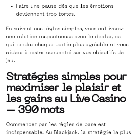
Faire une pause dès que les émotions
deviennent trop fortes.
En suivant ces règles simples, vous cultiverez
une relation respectueuse avec le dealer, ce
qui rendra chaque partie plus agréable et vous
aidera à rester concentré sur vos objectifs de
jeu.
Stratégies simples pour
maximiser le plaisir et
les gains au Live Casino
– 390 mots
Commencer par les règles de base est
indispensable. Au Blackjack, la stratégie la plus