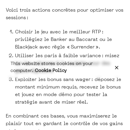
Voici trois actions concrètes pour optimiser vos
sessions :
Choisir le jeu avec le meilleur RTP :
privilégiez le Banker au Baccarat ou le
Blackjack avec règle « Surrender ».
Utiliser les paris à faible variance : misez
sur les colonnes à la roulette pour des
This website stores cookies on your
gains réguliers.
computer.
Cookie Policy
Exploiter les bonus sans wager : déposez le
montant minimum requis, recevez le bonus
et jouez en mode démo pour tester la
stratégie avant de miser réel.
En combinant ces bases, vous maximiserez le
plaisir tout en gardant le contrôle de vos gains