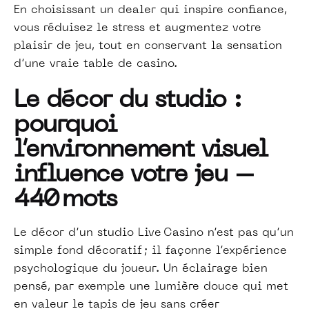
En choisissant un dealer qui inspire confiance,
vous réduisez le stress et augmentez votre
plaisir de jeu, tout en conservant la sensation
d’une vraie table de casino.
Le décor du studio :
pourquoi
l’environnement visuel
influence votre jeu –
440 mots
Le décor d’un studio Live Casino n’est pas qu’un
simple fond décoratif ; il façonne l’expérience
psychologique du joueur. Un éclairage bien
pensé, par exemple une lumière douce qui met
en valeur le tapis de jeu sans créer