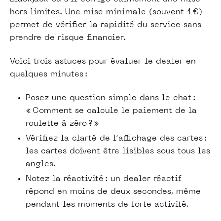
hors limites. Une mise minimale (souvent 1 €)
permet de vérifier la rapidité du service sans
prendre de risque financier.
Voici trois astuces pour évaluer le dealer en
quelques minutes :
Posez une question simple dans le chat :
« Comment se calcule le paiement de la
roulette à zéro ? »
Vérifiez la clarté de l’affichage des cartes :
les cartes doivent être lisibles sous tous les
angles.
Notez la réactivité : un dealer réactif
répond en moins de deux secondes, même
pendant les moments de forte activité.