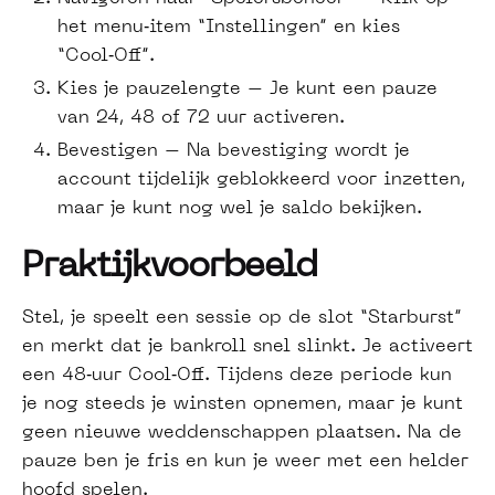
het menu‑item “Instellingen” en kies
“Cool‑Off”.
Kies je pauzelengte – Je kunt een pauze
van 24, 48 of 72 uur activeren.
Bevestigen – Na bevestiging wordt je
account tijdelijk geblokkeerd voor inzetten,
maar je kunt nog wel je saldo bekijken.
Praktijkvoorbeeld
Stel, je speelt een sessie op de slot “Starburst”
en merkt dat je bankroll snel slinkt. Je activeert
een 48‑uur Cool‑Off. Tijdens deze periode kun
je nog steeds je winsten opnemen, maar je kunt
geen nieuwe weddenschappen plaatsen. Na de
pauze ben je fris en kun je weer met een helder
hoofd spelen.