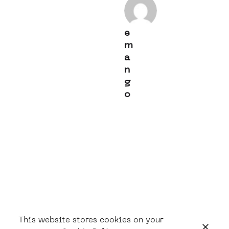
e
m
a
n
g
o
This website stores cookies on your