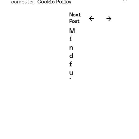
computer.
Cookie Policy
Next
Post
M
i
n
d
f
u
l
G
a
m
i
n
g