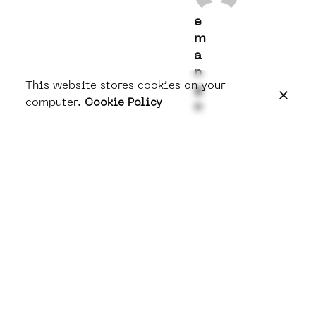
e
m
a
n
This website stores cookies on your
g
computer.
Cookie Policy
o