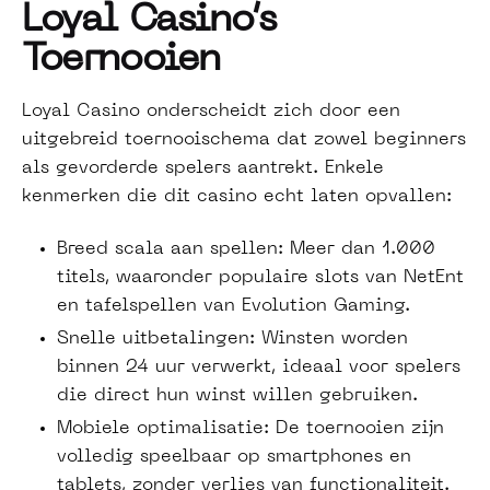
Loyal Casino’s
Toernooien
Loyal Casino onderscheidt zich door een
uitgebreid toernooischema dat zowel beginners
als gevorderde spelers aantrekt. Enkele
kenmerken die dit casino echt laten opvallen:
Breed scala aan spellen: Meer dan 1.000
titels, waaronder populaire slots van NetEnt
en tafelspellen van Evolution Gaming.
Snelle uitbetalingen: Winsten worden
binnen 24 uur verwerkt, ideaal voor spelers
die direct hun winst willen gebruiken.
Mobiele optimalisatie: De toernooien zijn
volledig speelbaar op smartphones en
tablets, zonder verlies van functionaliteit.