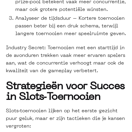
prize‑pool betekent vaak meer concurrentie,
maar ook grotere potentiële winsten.
Analyseer de tijdsduur – Kortere toernooien
passen beter bij een druk schema, terwijl
langere toernooien meer speelruimte geven.
Industry Secret: Toernooien met een starttijd in
de avonduren trekken vaak meer ervaren spelers
aan, wat de concurrentie verhoogt maar ook de
kwaliteit van de gameplay verbetert.
Strategieën voor Succes
in Slots‑Toernooien
Slots‑toernooien lijken op het eerste gezicht
puur geluk, maar er zijn tactieken die je kansen
vergroten: