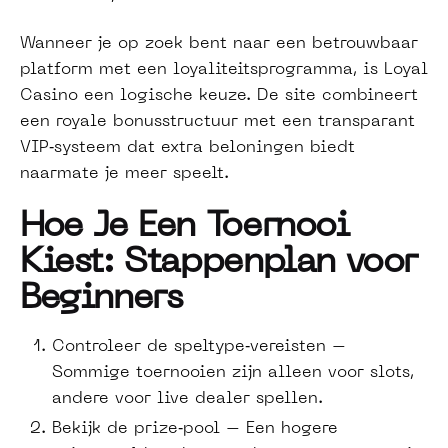
Wanneer je op zoek bent naar een betrouwbaar
platform met een loyaliteitsprogramma, is Loyal
Casino een logische keuze. De site combineert
een royale bonusstructuur met een transparant
VIP‑systeem dat extra beloningen biedt
naarmate je meer speelt.
Hoe Je Een Toernooi
Kiest: Stappenplan voor
Beginners
Controleer de speltype‑vereisten –
Sommige toernooien zijn alleen voor slots,
andere voor live dealer spellen.
Bekijk de prize‑pool – Een hogere