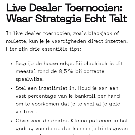
Live Dealer Toernooien:
Waar Strategie Echt Telt
In live dealer toernooien, zoals blackjack of
roulette, kun je je vaardigheden direct inzetten.
Hier zijn drie essentiële tips:
Begrijp de house edge. Bij blackjack is dit
meestal rond de 0,5 % bij correcte
speelwijze.
Stel een inzetlimiet in. Houd je aan een
vast percentage van je bankroll per hand
om te voorkomen dat je te snel al je geld
verliest.
Observeer de dealer. Kleine patronen in het
gedrag van de dealer kunnen je hints geven