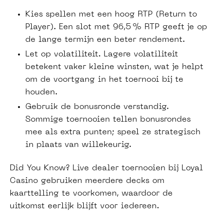
Kies spellen met een hoog RTP (Return to
Player). Een slot met 96,5 % RTP geeft je op
de lange termijn een beter rendement.
Let op volatiliteit. Lagere volatiliteit
betekent vaker kleine winsten, wat je helpt
om de voortgang in het toernooi bij te
houden.
Gebruik de bonusronde verstandig.
Sommige toernooien tellen bonusrondes
mee als extra punten; speel ze strategisch
in plaats van willekeurig.
Did You Know? Live dealer toernooien bij Loyal
Casino gebruiken meerdere decks om
kaarttelling te voorkomen, waardoor de
uitkomst eerlijk blijft voor iedereen.