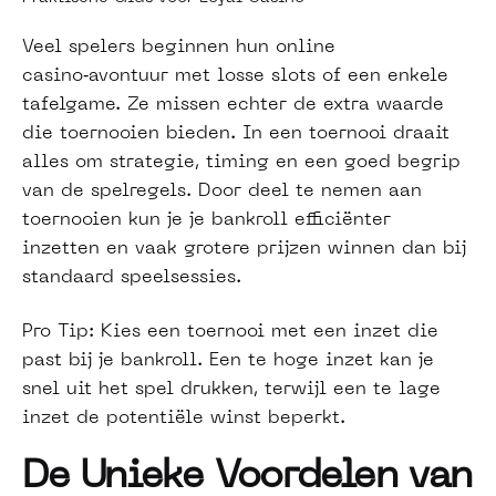
Veel spelers beginnen hun online
casino‑avontuur met losse slots of een enkele
tafelgame. Ze missen echter de extra waarde
die toernooien bieden. In een toernooi draait
alles om strategie, timing en een goed begrip
van de spelregels. Door deel te nemen aan
toernooien kun je je bankroll efficiënter
inzetten en vaak grotere prijzen winnen dan bij
standaard speelsessies.
Pro Tip: Kies een toernooi met een inzet die
past bij je bankroll. Een te hoge inzet kan je
snel uit het spel drukken, terwijl een te lage
inzet de potentiële winst beperkt.
De Unieke Voordelen van