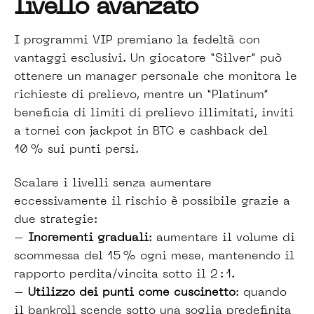
livello avanzato
I programmi VIP premiano la fedeltà con
vantaggi esclusivi. Un giocatore “Silver” può
ottenere un manager personale che monitora le
richieste di prelievo, mentre un “Platinum”
beneficia di limiti di prelievo illimitati, inviti
a tornei con jackpot in BTC e cashback del
10 % sui punti persi.
Scalare i livelli senza aumentare
eccessivamente il rischio è possibile grazie a
due strategie:
–
Incrementi graduali
: aumentare il volume di
scommessa del 15 % ogni mese, mantenendo il
rapporto perdita/vincita sotto il 2 : 1.
–
Utilizzo dei punti come cuscinetto
: quando
il bankroll scende sotto una soglia predefinita