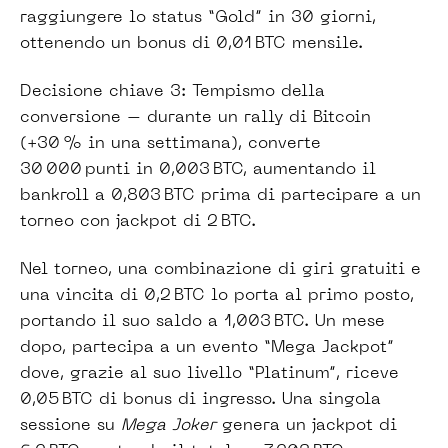
raggiungere lo status “Gold” in 30 giorni,
ottenendo un bonus di 0,01 BTC mensile.
Decisione chiave 3: Tempismo della
conversione – durante un rally di Bitcoin
(+30 % in una settimana), converte
30 000 punti in 0,003 BTC, aumentando il
bankroll a 0,803 BTC prima di partecipare a un
torneo con jackpot di 2 BTC.
Nel torneo, una combinazione di giri gratuiti e
una vincita di 0,2 BTC lo porta al primo posto,
portando il suo saldo a 1,003 BTC. Un mese
dopo, partecipa a un evento “Mega Jackpot”
dove, grazie al suo livello “Platinum”, riceve
0,05 BTC di bonus di ingresso. Una singola
sessione su
Mega Joker
genera un jackpot di