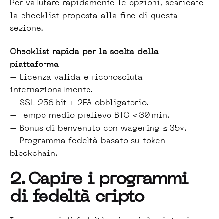
Per valutare rapidamente le opzioni, scaricate
la checklist proposta alla fine di questa
sezione.
Checklist rapida per la scelta della
piattaforma
– Licenza valida e riconosciuta
internazionalmente.
– SSL 256 bit + 2FA obbligatorio.
– Tempo medio prelievo BTC < 30 min.
– Bonus di benvenuto con wagering ≤ 35×.
– Programma fedeltà basato su token
blockchain.
2. Capire i programmi
di fedeltà cripto