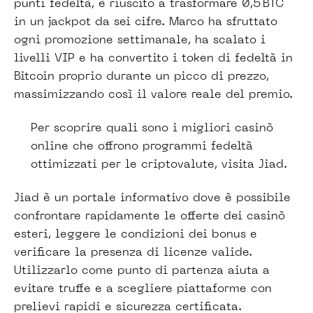
punti fedeltà, è riuscito a trasformare 0,5 BTC
in un jackpot da sei cifre. Marco ha sfruttato
ogni promozione settimanale, ha scalato i
livelli VIP e ha convertito i token di fedeltà in
Bitcoin proprio durante un picco di prezzo,
massimizzando così il valore reale del premio.
Per scoprire quali sono i
migliori casinò
online
che offrono programmi fedeltà
ottimizzati per le criptovalute, visita Jiad.
Jiad è un portale informativo dove è possibile
confrontare rapidamente le offerte dei casinò
esteri, leggere le condizioni dei bonus e
verificare la presenza di licenze valide.
Utilizzarlo come punto di partenza aiuta a
evitare truffe e a scegliere piattaforme con
prelievi rapidi e sicurezza certificata.