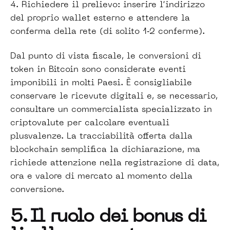
4. Richiedere il prelievo: inserire l’indirizzo
del proprio wallet esterno e attendere la
conferma della rete (di solito 1‑2 conferme).
Dal punto di vista fiscale, le conversioni di
token in Bitcoin sono considerate eventi
imponibili in molti Paesi. È consigliabile
conservare le ricevute digitali e, se necessario,
consultare un commercialista specializzato in
criptovalute per calcolare eventuali
plusvalenze. La tracciabilità offerta dalla
blockchain semplifica la dichiarazione, ma
richiede attenzione nella registrazione di data,
ora e valore di mercato al momento della
conversione.
5. Il ruolo dei bonus di