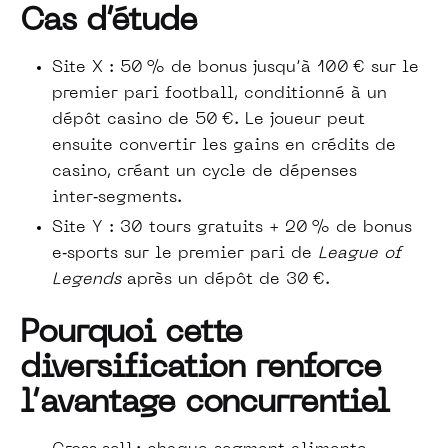
Cas d’étude
Site X : 50 % de bonus jusqu’à 100 € sur le
premier pari football, conditionné à un
dépôt casino de 50 €. Le joueur peut
ensuite convertir les gains en crédits de
casino, créant un cycle de dépenses
inter‑segments.
Site Y : 30 tours gratuits + 20 % de bonus
e‑sports sur le premier pari de
League of
Legends
après un dépôt de 30 €.
Pourquoi cette
diversification renforce
l’avantage concurrentiel