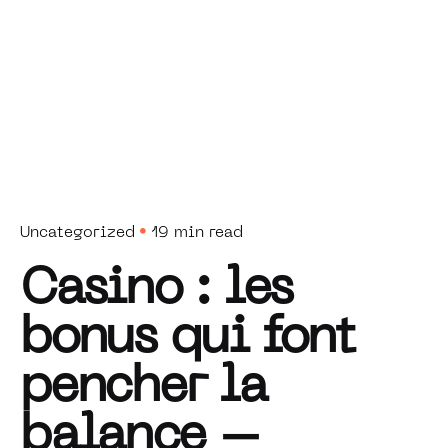
Uncategorized
19 min read
Casino : les
bonus qui font
pencher la
balance –