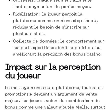
Cross‑sell : chaque segment alimente
l’autre, augmentant le panier moyen.
Fidélisation : le joueur perçoit la
plateforme comme un « one‑stop shop »,
réduisant le besoin de s’inscrire sur
plusieurs sites.
Collecte de données : le comportement sur
les paris sportifs enrichit le profil de jeu,
améliorant la précision des bonus casino.
Impact sur la perception
du joueur
Le message « une seule plateforme, toutes les
promotions » devient un argument de vente
majeur. Les joueurs voient la combinaison de
bonus comme une valeur ajoutée réelle, surtout