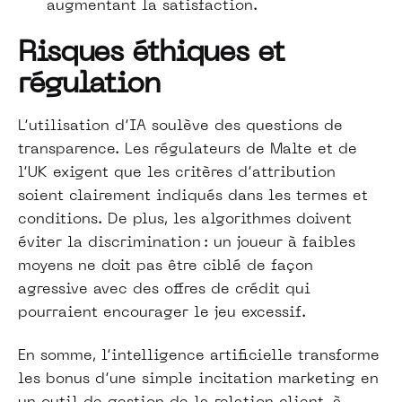
augmentant la satisfaction.
Risques éthiques et
régulation
L’utilisation d’IA soulève des questions de
transparence. Les régulateurs de Malte et de
l’UK exigent que les critères d’attribution
soient clairement indiqués dans les termes et
conditions. De plus, les algorithmes doivent
éviter la discrimination : un joueur à faibles
moyens ne doit pas être ciblé de façon
agressive avec des offres de crédit qui
pourraient encourager le jeu excessif.
En somme, l’intelligence artificielle transforme
les bonus d’une simple incitation marketing en