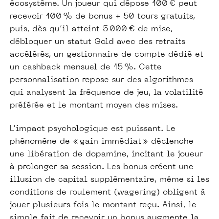
écosystème. Un joueur qui dépose 100 € peut
recevoir 100 % de bonus + 50 tours gratuits,
puis, dès qu’il atteint 5 000 € de mise,
débloquer un statut Gold avec des retraits
accélérés, un gestionnaire de compte dédié et
un cashback mensuel de 15 %. Cette
personnalisation repose sur des algorithmes
qui analysent la fréquence de jeu, la volatilité
préférée et le montant moyen des mises.
L’impact psychologique est puissant. Le
phénomène de « gain immédiat » déclenche
une libération de dopamine, incitant le joueur
à prolonger sa session. Les bonus créent une
illusion de capital supplémentaire, même si les
conditions de roulement (wagering) obligent à
jouer plusieurs fois le montant reçu. Ainsi, le
simple fait de recevoir un bonus augmente la