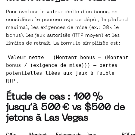
Pour évaluer la valeur réelle d’un bonus, on
considère : le pourcentage de dépôt, le plafond
maximal, les exigences de mise (ex. : 30× le
bonus), les jeux autorisés (RTP moyen) et les
limites de retrait. La formule simplifiée est :
Valeur nette = (Montant bonus – (Montant
bonus / (exigence de mise))) – pertes
potentielles liées aux jeux à faible
RTP
.
Étude de cas : 100 %
jusqu’à 500 € vs $500 de
jetons à Las Vegas
Offre
Montant
Exigence de
Jeux
ROI m