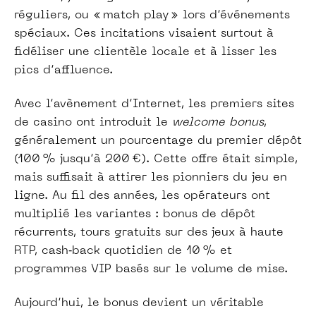
réguliers, ou « match play » lors d’événements
spéciaux. Ces incitations visaient surtout à
fidéliser une clientèle locale et à lisser les
pics d’affluence.
Avec l’avènement d’Internet, les premiers sites
de casino ont introduit le
welcome bonus
,
généralement un pourcentage du premier dépôt
(100 % jusqu’à 200 €). Cette offre était simple,
mais suffisait à attirer les pionniers du jeu en
ligne. Au fil des années, les opérateurs ont
multiplié les variantes : bonus de dépôt
récurrents, tours gratuits sur des jeux à haute
RTP, cash‑back quotidien de 10 % et
programmes VIP basés sur le volume de mise.
Aujourd’hui, le bonus devient un véritable