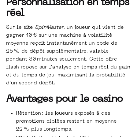
Personnalisation en temps
réel
Sur le site
SpinMaster
, un joueur qui vient de
gagner 10 € sur une machine à volatilité
moyenne reçoit instantanément un code de
25 % de dépôt supplémentaire, valable
pendant 30 minutes seulement. Cette offre
flash repose sur l’analyse en temps réel du gain
et du temps de jeu, maximisant la probabilité
d’un second dépôt.
Avantages pour le casino
Rétention : les joueurs exposés à des
promotions ciblées restent en moyenne
22 % plus longtemps.