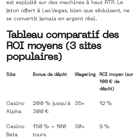
est exploité sur des machines à haut RTP. Le
jeton offert à Las Vegas, bien que séduisant, ne
se convertit jamais en argent réel.
Tableau comparatif des
ROI moyens (3 sites
populaires)
Site
Bonus de dépôt
Wagering
ROI moyen (sur
100 € de
dépôt)
Casino
200 % jusqu’à
35×
12 %
Alpha
300 €
Casino
150 % + 100
30×
9 %
Beta
tours