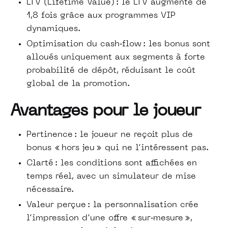
LTV (Lifetime Value) : le LTV augmente de
1,8 fois grâce aux programmes VIP
dynamiques.
Optimisation du cash‑flow : les bonus sont
alloués uniquement aux segments à forte
probabilité de dépôt, réduisant le coût
global de la promotion.
Avantages pour le joueur
Pertinence : le joueur ne reçoit plus de
bonus « hors jeu » qui ne l’intéressent pas.
Clarté : les conditions sont affichées en
temps réel, avec un simulateur de mise
nécessaire.
Valeur perçue : la personnalisation crée
l’impression d’une offre « sur‑mesure »,