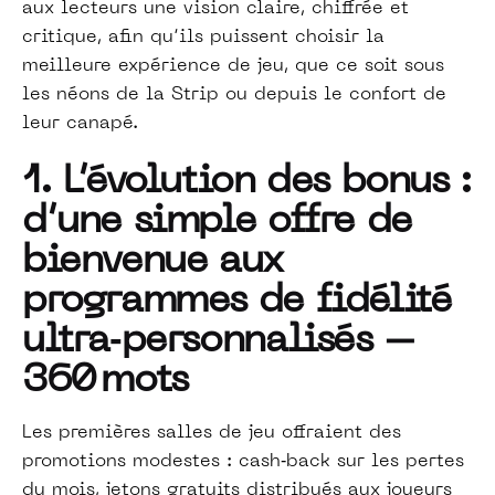
aux lecteurs une vision claire, chiffrée et
critique, afin qu’ils puissent choisir la
meilleure expérience de jeu, que ce soit sous
les néons de la Strip ou depuis le confort de
leur canapé.
1. L’évolution des bonus :
d’une simple offre de
bienvenue aux
programmes de fidélité
ultra‑personnalisés –
360 mots
Les premières salles de jeu offraient des
promotions modestes : cash‑back sur les pertes
du mois, jetons gratuits distribués aux joueurs