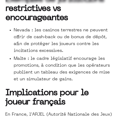
restrictives vs
encourageantes
Nevada : les casinos terrestres ne peuvent
offrir de cash‑back ou de bonus de dépôt,
afin de protéger les joueurs contre les
incitations excessives.
Malte : le cadre législatif encourage les
promotions, à condition que les opérateurs
publient un tableau des exigences de mise
et un simulateur de gains.
Implications pour le
joueur français
En France, l’ARJEL (Autorité Nationale des Jeux)