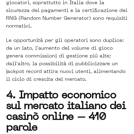
giocatori, soprattutto in Italia dove la
sicurezza dei pagamenti e la certificazione dei
RNG (Random Number Generator) sono requisiti
normativi.
Le opportunità per gli operatori sono duplice:
da un lato, l’aumento del volume di gioco
genera commissioni di gestione più alte;
dall’altro, la possibilità di pubblicizzare un
jackpot record attira nuovi utenti, alimentando
il ciclo di crescita del mercato.
4. Impatto economico
sul mercato italiano dei
casinò online – 410
parole