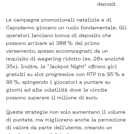
deposit
Le campagne promozionali natalizie e di
Capodanno giocano un ruolo fondamentale. Gli
operatori lanciano bonus di deposito che
possono arrivare al 300 % del primo
versamento, spesso accompagnati da un
requisito di wagering ridotto (es. 20x anziché
35x). Inoltre, le “Jackpot Night” offrono giri
gratuiti su slot progressive con RTP tra 95 % e
98 %, spingendo i giocatori a puntare su
giochi ad alta volatilità dove le vincite
possono superare il milione di euro.
Queste strategie non solo aumentano il volume
di puntate, ma migliorano anche la percezione
di valore da parte dell’utente, creando un