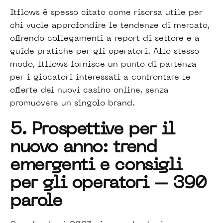
Itflows è spesso citato come risorsa utile per
chi vuole approfondire le tendenze di mercato,
offrendo collegamenti a report di settore e a
guide pratiche per gli operatori. Allo stesso
modo, Itflows fornisce un punto di partenza
per i giocatori interessati a confrontare le
offerte dei nuovi casino online, senza
promuovere un singolo brand.
5. Prospettive per il
nuovo anno: trend
emergenti e consigli
per gli operatori – 390
parole