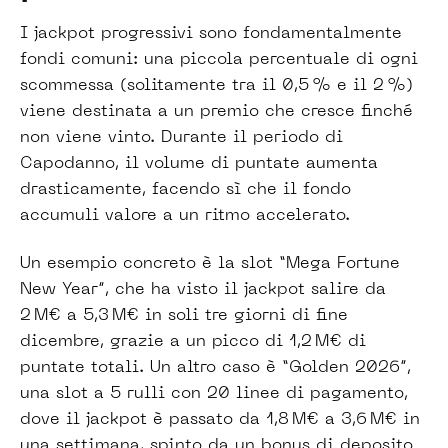
I jackpot progressivi sono fondamentalmente
fondi comuni: una piccola percentuale di ogni
scommessa (solitamente tra il 0,5 % e il 2 %)
viene destinata a un premio che cresce finché
non viene vinto. Durante il periodo di
Capodanno, il volume di puntate aumenta
drasticamente, facendo sì che il fondo
accumuli valore a un ritmo accelerato.
Un esempio concreto è la slot “Mega Fortune
New Year”, che ha visto il jackpot salire da
2 M€ a 5,3 M€ in soli tre giorni di fine
dicembre, grazie a un picco di 1,2 M€ di
puntate totali. Un altro caso è “Golden 2026”,
una slot a 5 rulli con 20 linee di pagamento,
dove il jackpot è passato da 1,8 M€ a 3,6 M€ in
una settimana, spinto da un bonus di deposito