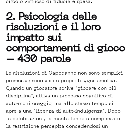
circolo virtuoso di fiducia e spesa.
2. Psicologia delle
risoluzioni e il loro
impatto sui
comportamenti di gioco
– 430 parole
Le risoluzioni di Capodanno non sono semplici
promesse; sono veri e propri trigger emotivi.
Quando un giocatore scrive “giocare con più
disciplina”, attiva un processo cognitivo di
auto‑monitoraggio, ma allo stesso tempo si
apre a una “licenza di auto‑indulgenza”. Dopo
le celebrazioni, la mente tende a compensare
la restrizione percepita concedendosi un