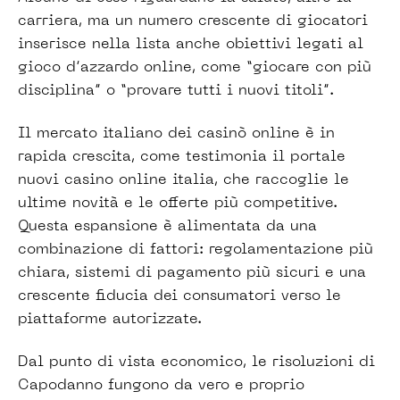
carriera, ma un numero crescente di giocatori
inserisce nella lista anche obiettivi legati al
gioco d’azzardo online, come “giocare con più
disciplina” o “provare tutti i nuovi titoli”.
Il mercato italiano dei casinò online è in
rapida crescita, come testimonia il portale
nuovi casino online italia
, che raccoglie le
ultime novità e le offerte più competitive.
Questa espansione è alimentata da una
combinazione di fattori: regolamentazione più
chiara, sistemi di pagamento più sicuri e una
crescente fiducia dei consumatori verso le
piattaforme autorizzate.
Dal punto di vista economico, le risoluzioni di
Capodanno fungono da vero e proprio