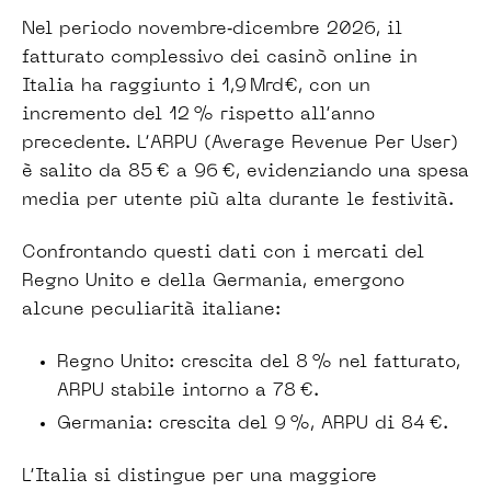
Nel periodo novembre‑dicembre 2026, il
fatturato complessivo dei casinò online in
Italia ha raggiunto i 1,9 Mrd€, con un
incremento del 12 % rispetto all’anno
precedente. L’ARPU (Average Revenue Per User)
è salito da 85 € a 96 €, evidenziando una spesa
media per utente più alta durante le festività.
Confrontando questi dati con i mercati del
Regno Unito e della Germania, emergono
alcune peculiarità italiane:
Regno Unito: crescita del 8 % nel fatturato,
ARPU stabile intorno a 78 €.
Germania: crescita del 9 %, ARPU di 84 €.
L’Italia si distingue per una maggiore