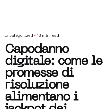
Uncategorized
12 min read
Capodanno
digitale: come le
promesse di
risoluzione
alimentano i