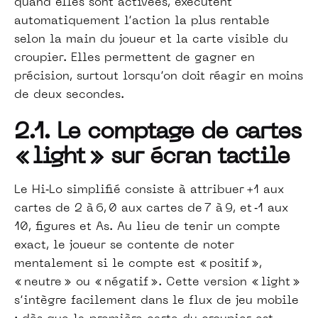
quand elles sont activées, exécutent
automatiquement l’action la plus rentable
selon la main du joueur et la carte visible du
croupier. Elles permettent de gagner en
précision, surtout lorsqu’on doit réagir en moins
de deux secondes.
2.1. Le comptage de cartes
« light » sur écran tactile
Le Hi‑Lo simplifié consiste à attribuer +1 aux
cartes de 2 à 6, 0 aux cartes de 7 à 9, et ‑1 aux
10, figures et As. Au lieu de tenir un compte
exact, le joueur se contente de noter
mentalement si le compte est « positif »,
« neutre » ou « négatif ». Cette version « light »
s’intègre facilement dans le flux de jeu mobile