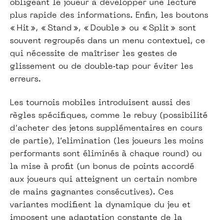
obligeant le joueur à développer une lecture
plus rapide des informations. Enfin, les boutons
« Hit », « Stand », « Double » ou « Split » sont
souvent regroupés dans un menu contextuel, ce
qui nécessite de maîtriser les gestes de
glissement ou de double‑tap pour éviter les
erreurs.
Les tournois mobiles introduisent aussi des
règles spécifiques, comme le rebuy (possibilité
d’acheter des jetons supplémentaires en cours
de partie), l’elimination (les joueurs les moins
performants sont éliminés à chaque round) ou
la mise à profit (un bonus de points accordé
aux joueurs qui atteignent un certain nombre
de mains gagnantes consécutives). Ces
variantes modifient la dynamique du jeu et
imposent une adaptation constante de la