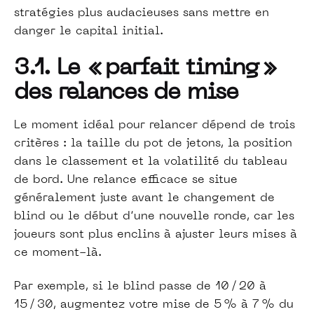
stratégies plus audacieuses sans mettre en
danger le capital initial.
3.1. Le « parfait timing »
des relances de mise
Le moment idéal pour relancer dépend de trois
critères : la taille du pot de jetons, la position
dans le classement et la volatilité du tableau
de bord. Une relance efficace se situe
généralement juste avant le changement de
blind ou le début d’une nouvelle ronde, car les
joueurs sont plus enclins à ajuster leurs mises à
ce moment-là.
Par exemple, si le blind passe de 10 / 20 à
15 / 30, augmentez votre mise de 5 % à 7 % du