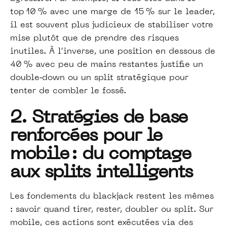
top 10 % avec une marge de 15 % sur le leader,
il est souvent plus judicieux de stabiliser votre
mise plutôt que de prendre des risques
inutiles. À l’inverse, une position en dessous de
40 % avec peu de mains restantes justifie un
double‑down ou un split stratégique pour
tenter de combler le fossé.
2. Stratégies de base
renforcées pour le
mobile : du comptage
aux splits intelligents
Les fondements du blackjack restent les mêmes
: savoir quand tirer, rester, doubler ou split. Sur
mobile, ces actions sont exécutées via des