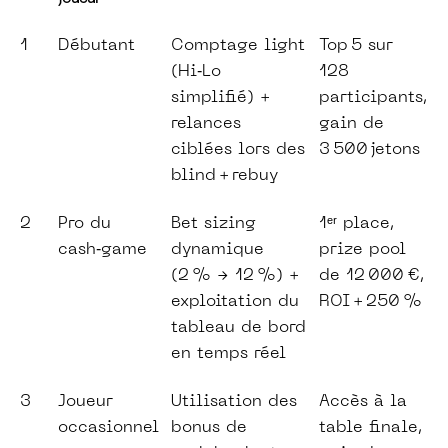
1
Débutant
Comptage light
Top 5 sur
(Hi‑Lo
128
simplifié) +
participants,
relances
gain de
ciblées lors des
3 500 jetons
blind + rebuy
2
Pro du
Bet sizing
1ᵉʳ place,
cash‑game
dynamique
prize pool
(2 % → 12 %) +
de 12 000 €,
exploitation du
ROI + 250 %
tableau de bord
en temps réel
3
Joueur
Utilisation des
Accès à la
occasionnel
bonus de
table finale,