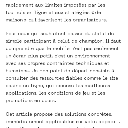
rapidement aux limites imposées par les
tournois en ligne et aux stratégies « de
maison » qui favorisent les organisateurs.
Pour ceux qui souhaitent passer du statut de
simple participant à celui de champion, il faut
comprendre que le mobile n’est pas seulement
un écran plus petit, c’est un environnement
avec ses propres contraintes techniques et
humaines. Un bon point de départ consiste à
consulter des ressources fiables comme le site
casino en ligne
, qui recense les meilleures
applications, les conditions de jeu et les
promotions en cours.
Cet article propose des solutions concrètes,
immédiatement applicables sur votre appareil.