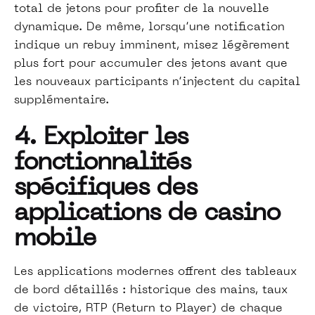
total de jetons pour profiter de la nouvelle
dynamique. De même, lorsqu’une notification
indique un rebuy imminent, misez légèrement
plus fort pour accumuler des jetons avant que
les nouveaux participants n’injectent du capital
supplémentaire.
4. Exploiter les
fonctionnalités
spécifiques des
applications de casino
mobile
Les applications modernes offrent des tableaux
de bord détaillés : historique des mains, taux
de victoire, RTP (Return to Player) de chaque