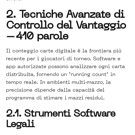
2. Tecniche Avanzate di
Controllo del Vantaggio
– 410 parole
Il conteggio carte digitale è la frontiera più
recente per i giocatori di torneo. Software e
app autorizzate possono analizzare ogni carta
distribuita, fornendo un “running count” in
tempo reale. In ambienti multi‑mazzo, la
precisione dipende dalla capacità del
programma di stimare i mazzi residui.
2.1. Strumenti Software
Legali