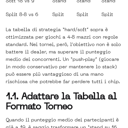
Soft 18 vs 9
Stand
Stand
Stand
Split 8‑8 vs 6
Split
Split
Split
La tabella di strategia “hard/soft” sopra è
ottimizzata per giochi a 4‑8 mazzi con regole
standard. Nei tornei, però, l’obiettivo non è solo
battere il dealer, ma superare il punteggio
medio dei concorrenti. Un “push‑play” (giocare
in modo conservativo per mantenere lo stack)
può essere più vantaggioso di una mano
rischiosa che potrebbe far perdere tutti i chip.
1.1. Adattare la Tabella al
Formato Torneo
Quando il punteggio medio dei partecipanti è
già a 19, è saggio trasformare un “stand su 16