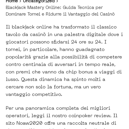
Home
Uncategorized
Blackjack Mastery Online: Guida Tecnica per
Dominare Tornei e Ridurre il Vantaggio del Casinò
Il blackjack online ha trasformato il classico
tavolo da casinò in una palestra digitale dove i
giocatori possono sfidarsi 24 ore su 24. I
tornei, in particolare, hanno guadagnato
popolarità grazie alla possibilità di competere
contro centinaia di avversari in tempo reale,
con premi che vanno da chip bonus a viaggi di
lusso. Questa dinamica ha spinto molti a
cercare non solo la fortuna, ma un vero
vantaggio competitivo.
Per una panoramica completa dei migliori
operatori, leggi il nostro
coinpoker review
. Il
sito Noaw2020 offre una raccolta neutrale di