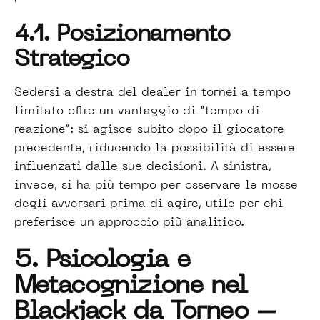
4.1. Posizionamento
Strategico
Sedersi a destra del dealer in tornei a tempo
limitato offre un vantaggio di “tempo di
reazione”: si agisce subito dopo il giocatore
precedente, riducendo la possibilità di essere
influenzati dalle sue decisioni. A sinistra,
invece, si ha più tempo per osservare le mosse
degli avversari prima di agire, utile per chi
preferisce un approccio più analitico.
5. Psicologia e
Metacognizione nel
Blackjack da Torneo –