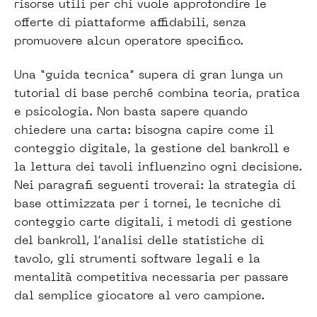
risorse utili per chi vuole approfondire le
offerte di piattaforme affidabili, senza
promuovere alcun operatore specifico.
Una “guida tecnica” supera di gran lunga un
tutorial di base perché combina teoria, pratica
e psicologia. Non basta sapere quando
chiedere una carta: bisogna capire come il
conteggio digitale, la gestione del bankroll e
la lettura dei tavoli influenzino ogni decisione.
Nei paragrafi seguenti troverai: la strategia di
base ottimizzata per i tornei, le tecniche di
conteggio carte digitali, i metodi di gestione
del bankroll, l’analisi delle statistiche di
tavolo, gli strumenti software legali e la
mentalità competitiva necessaria per passare
dal semplice giocatore al vero campione.