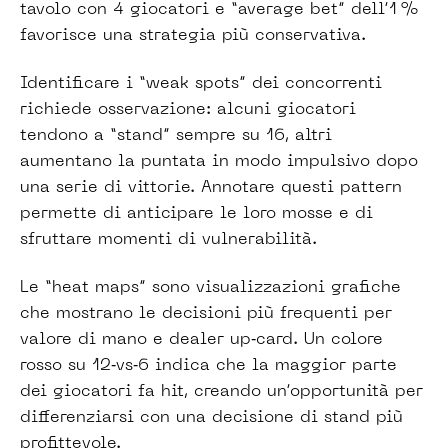
tavolo con 4 giocatori e “average bet” dell’1 %
favorisce una strategia più conservativa.
Identificare i “weak spots” dei concorrenti
richiede osservazione: alcuni giocatori
tendono a “stand” sempre su 16, altri
aumentano la puntata in modo impulsivo dopo
una serie di vittorie. Annotare questi pattern
permette di anticipare le loro mosse e di
sfruttare momenti di vulnerabilità.
Le “heat maps” sono visualizzazioni grafiche
che mostrano le decisioni più frequenti per
valore di mano e dealer up‑card. Un colore
rosso su 12‑vs‑6 indica che la maggior parte
dei giocatori fa hit, creando un’opportunità per
differenziarsi con una decisione di stand più
profittevole.