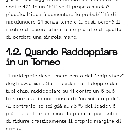
contro 10” in un “hit” se il proprio stack è
piccolo. L’idea è aumentare le probabilità di
raggiungere 21 senza temere il bust, perché il
rischio di essere eliminati è più alto di quello
di perdere una singola mano.
1.2. Quando Raddoppiare
in un Torneo
Il raddoppio deve tenere conto del “chip stack”
degli avversari. Se il leader ha il doppio dei
tuoi chip, raddoppiare su 11 contro un 6 può
trasformarsi in una mossa di “crescita rapida”.
Al contrario, se sei già al 75 % del leader, è
più prudente mantenere la puntata per evitare
di ridurre drasticamente il proprio margine di
errore.