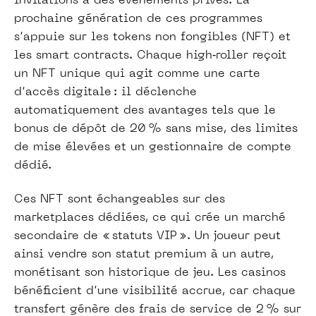
invitations à des événements privés. La
prochaine génération de ces programmes
s’appuie sur les tokens non fongibles (NFT) et
les smart contracts. Chaque high‑roller reçoit
un NFT unique qui agit comme une carte
d’accès digitale : il déclenche
automatiquement des avantages tels que le
bonus de dépôt de 20 % sans mise, des limites
de mise élevées et un gestionnaire de compte
dédié.
Ces NFT sont échangeables sur des
marketplaces dédiées, ce qui crée un marché
secondaire de « statuts VIP ». Un joueur peut
ainsi vendre son statut premium à un autre,
monétisant son historique de jeu. Les casinos
bénéficient d’une visibilité accrue, car chaque
transfert génère des frais de service de 2 % sur