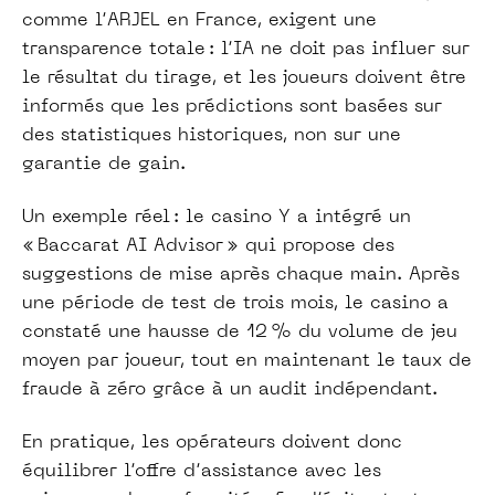
comme l’ARJEL en France, exigent une
transparence totale : l’IA ne doit pas influer sur
le résultat du tirage, et les joueurs doivent être
informés que les prédictions sont basées sur
des statistiques historiques, non sur une
garantie de gain.
Un exemple réel : le casino Y a intégré un
« Baccarat AI Advisor » qui propose des
suggestions de mise après chaque main. Après
une période de test de trois mois, le casino a
constaté une hausse de 12 % du volume de jeu
moyen par joueur, tout en maintenant le taux de
fraude à zéro grâce à un audit indépendant.
En pratique, les opérateurs doivent donc
équilibrer l’offre d’assistance avec les