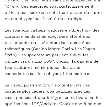
de 500 € en 100 mains sans perte supérieure à
10 % ». Ces exercices sont particulièrement
utiles pour ceux qui souhaitent passer du statut
de simple parieur à celui de stratège.
Les tournois virtuels, diffusés en direct sur des
plateformes de streaming, permettent aux
participants de s’affronter dans des arènes
thématiques (Casino Monte‑Carlo, Las Vegas
Strip). Les spectateurs peuvent suivre les
parties via un flux 360°, choisir la caméra de
leur avatar et même placer des paris
secondaires sur le « player of the match ».
Le développement futur s’oriente vers des
casques plus légers, compatibles avec les
smartphones, et une intégration native dans les
applications iOS/Android. On s’attend à ce que