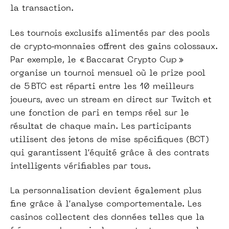
la transaction.
Les tournois exclusifs alimentés par des pools
de crypto‑monnaies offrent des gains colossaux.
Par exemple, le « Baccarat Crypto Cup »
organise un tournoi mensuel où le prize pool
de 5 BTC est réparti entre les 10 meilleurs
joueurs, avec un stream en direct sur Twitch et
une fonction de pari en temps réel sur le
résultat de chaque main. Les participants
utilisent des jetons de mise spécifiques (BCT)
qui garantissent l’équité grâce à des contrats
intelligents vérifiables par tous.
La personnalisation devient également plus
fine grâce à l’analyse comportementale. Les
casinos collectent des données telles que la