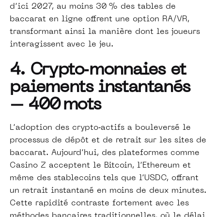
d’ici 2027, au moins 30 % des tables de
baccarat en ligne offrent une option RA/VR,
transformant ainsi la manière dont les joueurs
interagissent avec le jeu.
4. Crypto‑monnaies et
paiements instantanés
– 400 mots
L’adoption des crypto‑actifs a bouleversé le
processus de dépôt et de retrait sur les sites de
baccarat. Aujourd’hui, des plateformes comme
Casino Z acceptent le Bitcoin, l’Ethereum et
même des stablecoins tels que l’USDC, offrant
un retrait instantané en moins de deux minutes.
Cette rapidité contraste fortement avec les
méthodes bancaires traditionnelles, où le délai