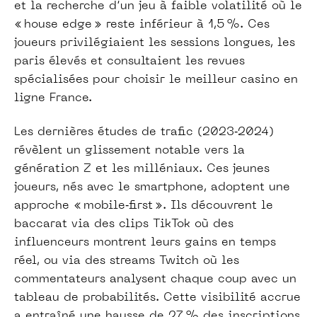
et la recherche d’un jeu à faible volatilité où le
« house edge » reste inférieur à 1,5 %. Ces
joueurs privilégiaient les sessions longues, les
paris élevés et consultaient les revues
spécialisées pour choisir le meilleur casino en
ligne France.
Les dernières études de trafic (2023‑2024)
révèlent un glissement notable vers la
génération Z et les milléniaux. Ces jeunes
joueurs, nés avec le smartphone, adoptent une
approche « mobile‑first ». Ils découvrent le
baccarat via des clips TikTok où des
influenceurs montrent leurs gains en temps
réel, ou via des streams Twitch où les
commentateurs analysent chaque coup avec un
tableau de probabilités. Cette visibilité accrue
a entraîné une hausse de 27 % des inscriptions