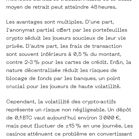
moyen de retrait peut atteindre 48 heures.
Les avantages sont multiples. D’une part,
l’anonymat partiel offert par les portefeuilles
crypto séduit les joueurs soucieux de leur vie
privée. D’autre part, les frais de transaction
sont souvent inférieurs à 0,5 % du montant,
contre 2‑3 % pour les cartes de crédit. Enfin, la
nature décentralisée réduit les risques de
blocage de fonds par les banques, un point
crucial pour les joueurs de haute volatilité.
Cependant, la volatilité des crypto‑actifs
représente un risque non négligeable. Un dépôt
de 0,1 BTC vaut aujourd’hui environ 3 000 €,
mais peut fluctuer de ±15 % en une journée. Les
casinos atténuent ce problème en convertissant