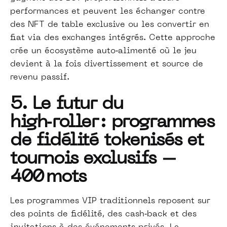
performances et peuvent les échanger contre
des NFT de table exclusive ou les convertir en
fiat via des exchanges intégrés. Cette approche
crée un écosystème auto‑alimenté où le jeu
devient à la fois divertissement et source de
revenu passif.
5. Le futur du
high‑roller : programmes
de fidélité tokenisés et
tournois exclusifs –
400 mots
Les programmes VIP traditionnels reposent sur
des points de fidélité, des cash‑back et des