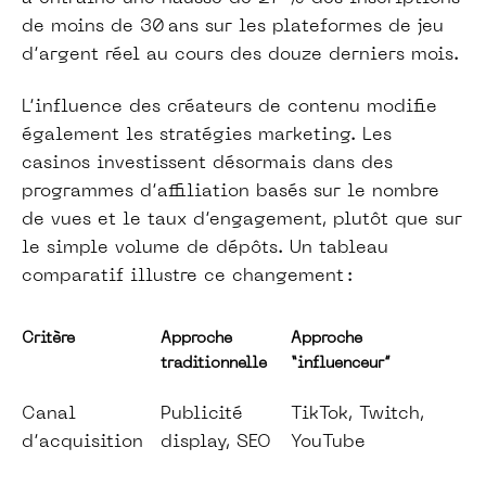
de moins de 30 ans sur les plateformes de jeu
d’argent réel au cours des douze derniers mois.
L’influence des créateurs de contenu modifie
également les stratégies marketing. Les
casinos investissent désormais dans des
programmes d’affiliation basés sur le nombre
de vues et le taux d’engagement, plutôt que sur
le simple volume de dépôts. Un tableau
comparatif illustre ce changement :
Critère
Approche
Approche
traditionnelle
“influenceur”
Canal
Publicité
TikTok, Twitch,
d’acquisition
display, SEO
YouTube