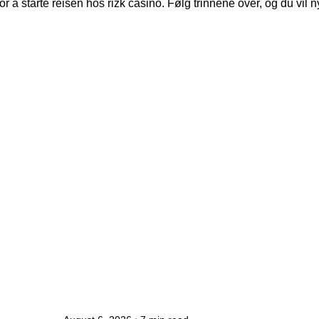
or å starte reisen hos rizk casino. Følg trinnene over, og du vil
Posted by
emango