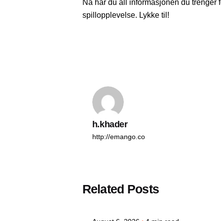
Nå har du all informasjonen du trenger f
spillopplevelse. Lykke til!
h.khader
http://emango.co
Posted by
Related Posts
emango