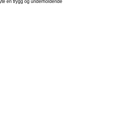
 nyte en trygg og underholdende