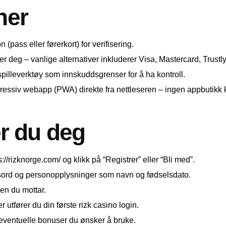
ner
 (pass eller førerkort) for verifisering.
 deg – vanlige alternativer inkluderer Visa, Mastercard, Trustl
spilleverktøy som innskuddsgrenser for å ha kontroll.
gressiv webapp (PWA) direkte fra nettleseren – ingen appbutikk 
er du deg
s://rizknorge.com/
og klikk på “Registrer” eller “Bli med”.
ssord og personopplysninger som navn og fødselsdato.
en du mottar.
 utfører du din første rizk casino login.
r eventuelle bonuser du ønsker å bruke.