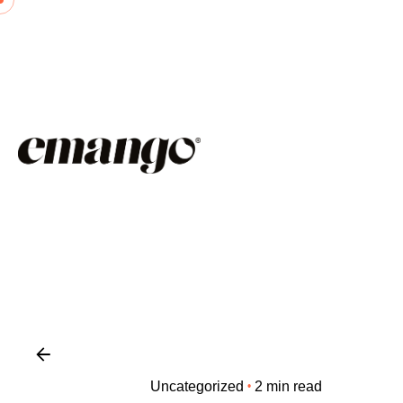
Skip
to
content
Uncategorized
2 min read