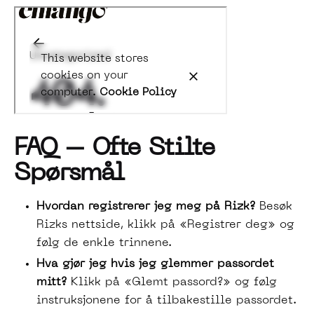
FAQ – Ofte Stilte
Spørsmål
Hvordan registrerer jeg meg på Rizk?
Besøk
Rizks nettside, klikk på «Registrer deg» og
følg de enkle trinnene.
Hva gjør jeg hvis jeg glemmer passordet
mitt?
Klikk på «Glemt passord?» og følg
instruksjonene for å tilbakestille passordet.