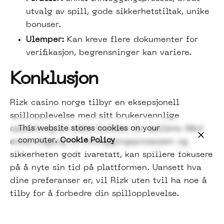
utvalg av spill, gode sikkerhetstiltak, unike
bonuser.
Ulemper:
Kan kreve flere dokumenter for
verifikasjon, begrensninger kan variere.
Konklusjon
Rizk casino norge tilbyr en eksepsjonell
spillopplevelse med sitt brukervennlige
This website stores cookies on your
oppsett og en rekke fordeler for spillere. Med
computer.
Cookie Policy
enkel tilgang til innloggingsprosessen og
sikkerheten godt ivaretatt, kan spillere fokusere
på å nyte sin tid på plattformen. Uansett hva
dine preferanser er, vil Rizk uten tvil ha noe å
tilby for å forbedre din spillopplevelse.