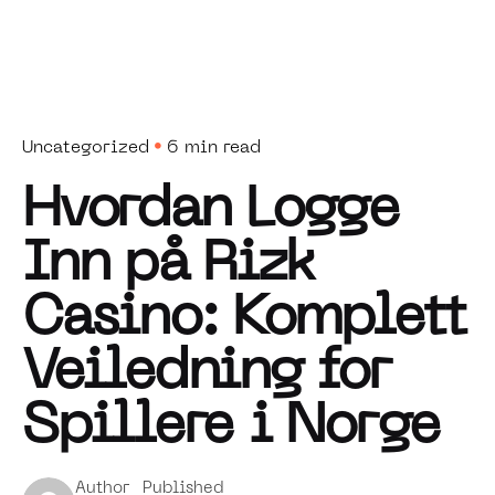
Uncategorized
6 min read
Hvordan Logge
Inn på Rizk
Casino: Komplett
Veiledning for
Spillere i Norge
Author
Published