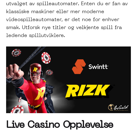
utvalget av spilleautomater. Enten du er fan av
klassiske maskiner eller mer moderne
videospilleautomater, er det noe for enhver
smak. Utforsk nye titler og velkjente spill fra
ledende spillutviklere.
Live Casino Opplevelse