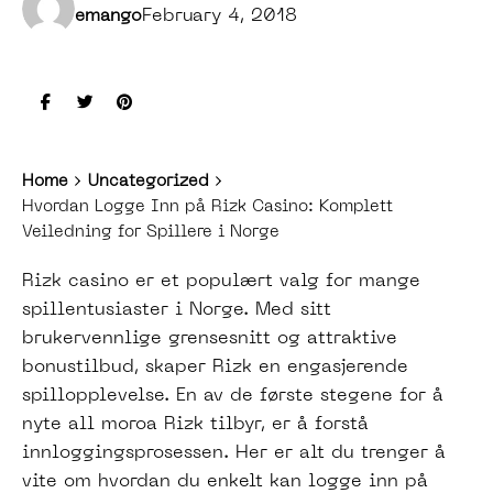
February 4, 2018
emango
Home
Uncategorized
Hvordan Logge Inn på Rizk Casino: Komplett
Veiledning for Spillere i Norge
Rizk casino er et populært valg for mange
spillentusiaster i Norge. Med sitt
brukervennlige grensesnitt og attraktive
bonustilbud, skaper Rizk en engasjerende
spillopplevelse. En av de første stegene for å
nyte all moroa Rizk tilbyr, er å forstå
innloggingsprosessen. Her er alt du trenger å
vite om hvordan du enkelt kan logge inn på