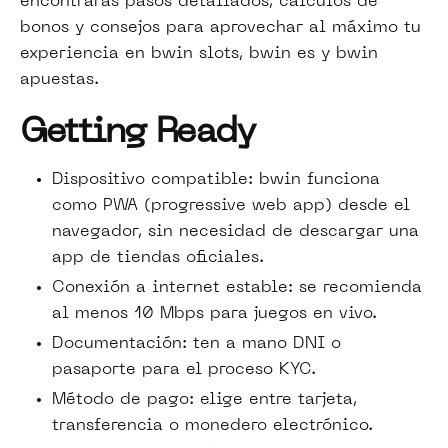
encontrarás pasos detallados, cálculos de
bonos y consejos para aprovechar al máximo tu
experiencia en bwin slots, bwin es y bwin
apuestas.
Getting Ready
Dispositivo compatible: bwin funciona
como PWA (progressive web app) desde el
navegador, sin necesidad de descargar una
app de tiendas oficiales.
Conexión a internet estable: se recomienda
al menos 10 Mbps para juegos en vivo.
Documentación: ten a mano DNI o
pasaporte para el proceso KYC.
Método de pago: elige entre tarjeta,
transferencia o monedero electrónico.