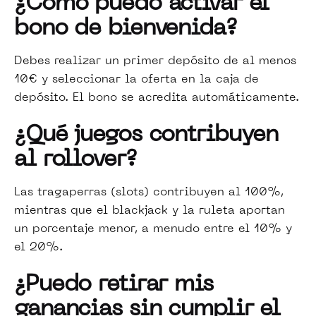
¿Cómo puedo activar el
bono de bienvenida?
Debes realizar un primer depósito de al menos
10€ y seleccionar la oferta en la caja de
depósito. El bono se acredita automáticamente.
¿Qué juegos contribuyen
al rollover?
Las tragaperras (slots) contribuyen al 100%,
mientras que el blackjack y la ruleta aportan
un porcentaje menor, a menudo entre el 10% y
el 20%.
¿Puedo retirar mis
ganancias sin cumplir el