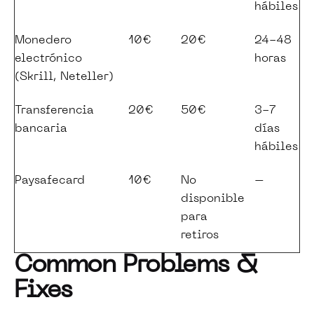
hábiles
Monedero
10€
20€
24-48
electrónico
horas
(Skrill, Neteller)
Transferencia
20€
50€
3-7
bancaria
días
hábiles
Paysafecard
10€
No
–
disponible
para
retiros
Common Problems &
Fixes