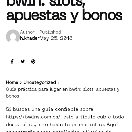
bwin: slots,
apuestas y bonos
Author
Published
May 25, 2018
h.khader
Home
Uncategorized
Guía práctica para jugar en bwin: slots, apuestas y
bonos
Si buscas una guía confiable sobre
https://bwins.com.es/
, este artículo cubre todo
desde el registro hasta tu primer retiro. Aquí