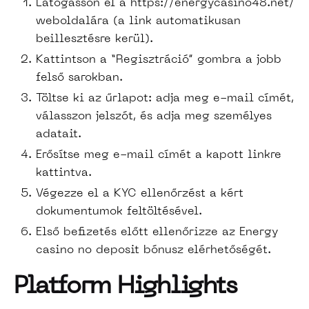
Látogasson el a
https://energycasino48.net/
weboldalára (a link automatikusan
beillesztésre kerül).
Kattintson a “Regisztráció” gombra a jobb
felső sarokban.
Töltse ki az űrlapot: adja meg e-mail címét,
válasszon jelszót, és adja meg személyes
adatait.
Erősítse meg e-mail címét a kapott linkre
kattintva.
Végezze el a KYC ellenőrzést a kért
dokumentumok feltöltésével.
Első befizetés előtt ellenőrizze az Energy
casino no deposit bónusz elérhetőségét.
Platform Highlights