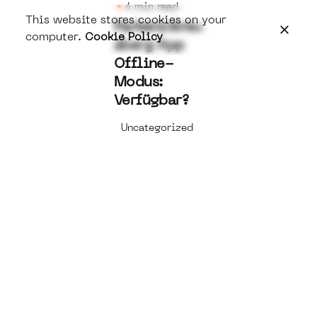
4 min read
This website stores cookies on your
Parkeninkreu
computer.
Cookie Policy
zberg App
Posted by
Offline-
emango
Modus:
Verfügbar?
Uncategorized
August 6, 2026
7 min read
Lizarobet
Flexepin
Voucher
Guide
Uncategorized