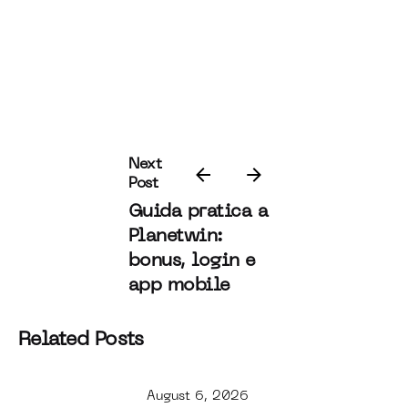
Next
Post
Guida pratica a
Posted by
Planetwin:
emango
bonus, login e
app mobile
Related Posts
August 6, 2026