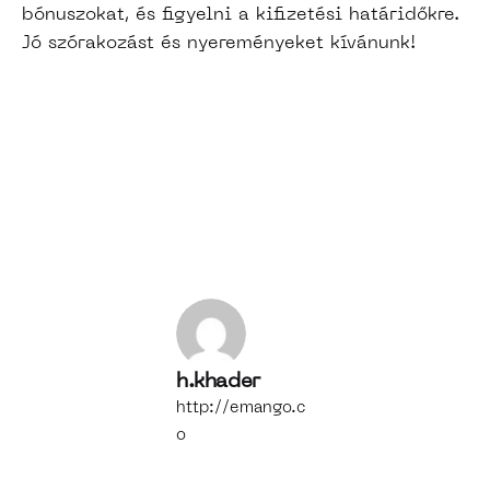
bónuszokat, és figyelni a kifizetési határidőkre.
Jó szórakozást és nyereményeket kívánunk!
h.khader
http://emango.c
o